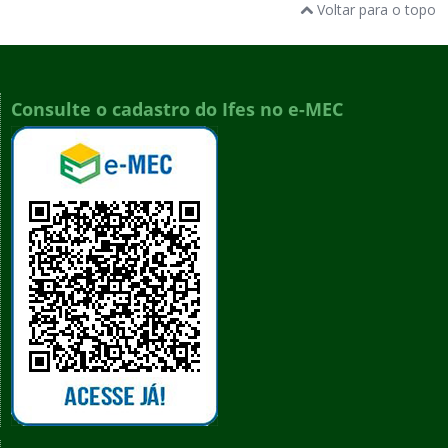
Voltar para o topo
Consulte o cadastro do Ifes no e-MEC