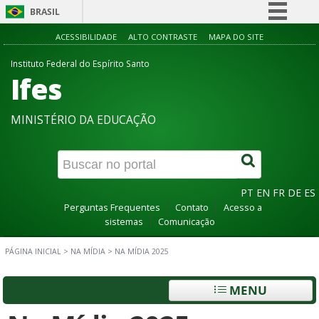
BRASIL
Simplifique!
ACESSIBILIDADE
ALTO CONTRASTE
MAPA DO SITE
Comunica BR
Instituto Federal do Espírito Santo
Ifes
Participe
Acesso à informação
MINISTÉRIO DA EDUCAÇÃO
Legislação
Canais
PT
EN
FR
DE
ES
Perguntas Frequentes
Contato
Acesso a
sistemas
Comunicação
PÁGINA INICIAL
>
NA MÍDIA
>
NA MÍDIA 2025
MENU