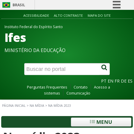
BRASIL
Simplifique!
ACESSIBILIDADE
ALTO CONTRASTE
MAPA DO SITE
Comunica BR
Instituto Federal do Espírito Santo
Ifes
Participe
Acesso à informação
MINISTÉRIO DA EDUCAÇÃO
Legislação
Canais
PT
EN
FR
DE
ES
Perguntas Frequentes
Contato
Acesso a
sistemas
Comunicação
PÁGINA INICIAL
>
NA MÍDIA
>
NA MÍDIA 2023
MENU