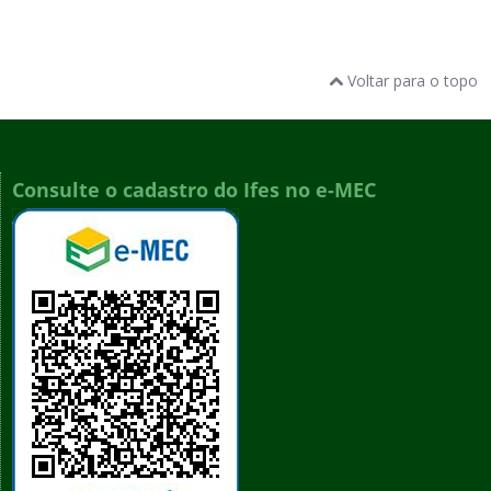
Voltar para o topo
Consulte o cadastro do Ifes no e-MEC