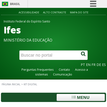
BRASIL
Simplifique!
ACESSIBILIDADE
ALTO CONTRASTE
MAPA DO SITE
Comunica BR
Instituto Federal do Espírito Santo
Ifes
Participe
Acesso à informação
MINISTÉRIO DA EDUCAÇÃO
Legislação
Canais
PT
EN
FR
DE
ES
Perguntas Frequentes
Contato
Acesso a
sistemas
Comunicação
PÁGINA INICIAL
>
KIT DIGITAL
MENU