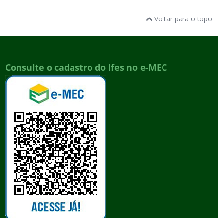
Voltar para o topo
Consulte o cadastro do Ifes no e-MEC