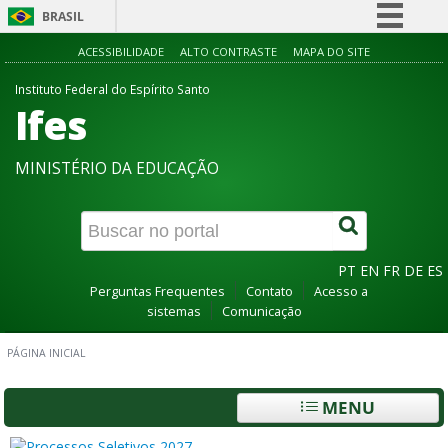
BRASIL
Simplifique!
ACESSIBILIDADE
ALTO CONTRASTE
MAPA DO SITE
Comunica BR
Instituto Federal do Espírito Santo
Ifes
Participe
Acesso à informação
MINISTÉRIO DA EDUCAÇÃO
Legislação
Canais
PT
EN
FR
DE
ES
Perguntas Frequentes
Contato
Acesso a
sistemas
Comunicação
PÁGINA INICIAL
MENU