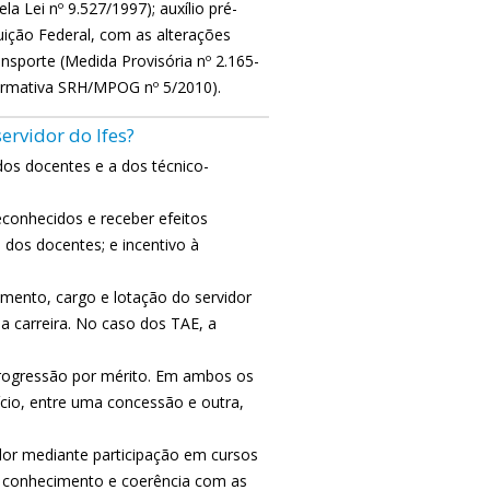
la Lei nº 9.527/1997); auxílio pré-
ituição Federal, com as alterações
ansporte (Medida Provisória nº 2.165-
Normativa SRH/MPOG nº 5/2010).
ervidor do Ifes?
 dos docentes e a dos técnico-
econhecidos e receber efeitos
o dos docentes; e incentivo à
imento, cargo e lotação do servidor
a carreira. No caso dos TAE, a
rogressão por mérito. Em ambos os
ício, entre uma concessão e outra,
idor mediante participação em cursos
e conhecimento e coerência com as