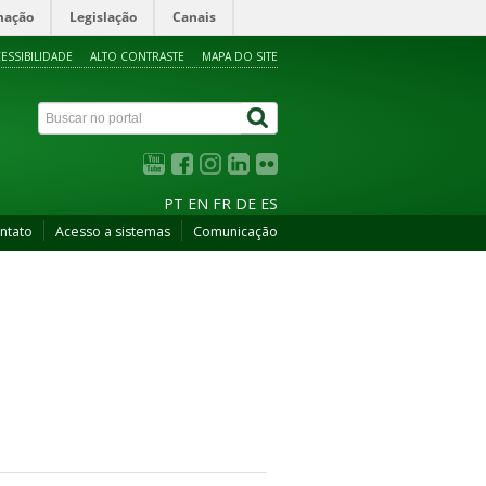
mação
Legislação
Canais
ESSIBILIDADE
ALTO CONTRASTE
MAPA DO SITE
PT
EN
FR
DE
ES
ntato
Acesso a sistemas
Comunicação