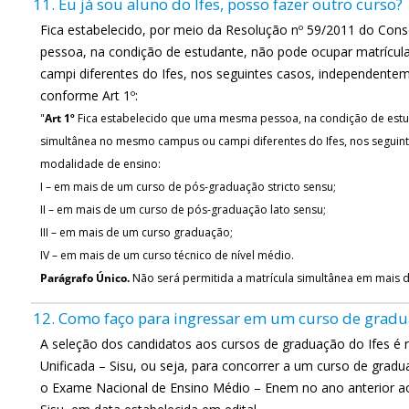
11. Eu já sou aluno do Ifes, posso fazer outro curso?
Fica estabelecido, por meio da Resolução nº 59/2011 do Co
pessoa, na condição de estudante, não pode ocupar matríc
campi diferentes do Ifes, nos seguintes casos, independente
conforme Art 1º:
"
Art 1º
Fica estabelecido que uma mesma pessoa, na condição de estu
simultânea no mesmo campus ou campi diferentes do Ifes, nos seguin
modalidade de ensino:
I – em mais de um curso de pós-graduação stricto sensu;
II – em mais de um curso de pós-graduação lato sensu;
III – em mais de um curso graduação;
IV – em mais de um curso técnico de nível médio.
Parágrafo Único.
Não será permitida a matrícula simultânea em mais d
12. Como faço para ingressar em um curso de gradu
A seleção dos candidatos aos cursos de graduação do Ifes é r
Unificada – Sisu, ou seja, para concorrer a um curso de gradu
o Exame Nacional de Ensino Médio – Enem no ano anterior ao 