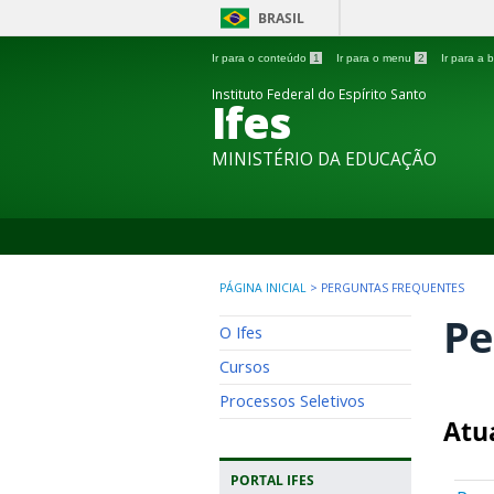
BRASIL
Ir para o conteúdo
1
Ir para o menu
2
Ir para a
Instituto Federal do Espírito Santo
Ifes
MINISTÉRIO DA EDUCAÇÃO
PÁGINA INICIAL
>
PERGUNTAS FREQUENTES
Pe
O Ifes
Cursos
Processos Seletivos
Atu
PORTAL IFES