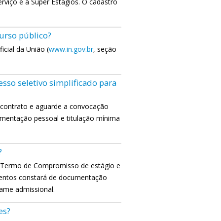
erviço é a Super Estágios. O cadastro
urso público?
cial da União (
www.in.gov.br
, seção
sso seletivo simplificado para
 contrato e aguarde a convocação
mentação pessoal e titulação mínima
?
o Termo de Compromisso de estágio e
mentos constará de documentação
xame admissional.
es?