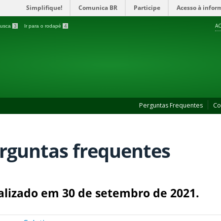
Simplifique!
Comunica BR
Participe
Acesso à infor
AC
 busca
3
Ir para o rodapé
4
Perguntas Frequentes
Co
rguntas frequentes
alizado em 30 de setembro de 2021.