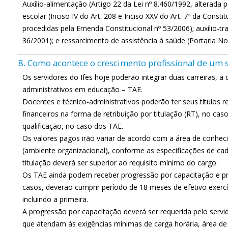
Auxílio-alimentação (Artigo 22 da Lei nº 8.460/1992, alterada pe
escolar (Inciso IV do Art. 208 e Inciso XXV do Art. 7º da Const
procedidas pela Emenda Constitucional nº 53/2006); auxílio-tr
36/2001); e ressarcimento de assistência à saúde (Portaria 
8. Como acontece o crescimento profissional de um s
Os servidores do Ifes hoje poderão integrar duas carreiras, a
administrativos em educação – TAE.
Docentes e técnico-administrativos poderão ter seus títulos r
financeiros na forma de retribuição por titulação (RT), no cas
qualificação, no caso dos TAE.
Os valores pagos irão variar de acordo com a área de conhec
(ambiente organizacional), conforme as especificações de cad
titulação deverá ser superior ao requisito mínimo do cargo.
Os TAE ainda podem receber progressão por capacitação e p
casos, deverão cumprir período de 18 meses de efetivo exerc
incluindo a primeira.
A progressão por capacitação deverá ser requerida pelo serv
que atendam às exigências mínimas de carga horária, área d