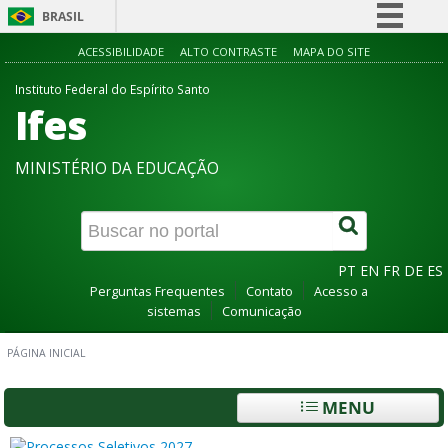
BRASIL
Simplifique!
ACESSIBILIDADE
ALTO CONTRASTE
MAPA DO SITE
Comunica BR
Instituto Federal do Espírito Santo
Ifes
Participe
Acesso à informação
MINISTÉRIO DA EDUCAÇÃO
Legislação
Canais
PT
EN
FR
DE
ES
Perguntas Frequentes
Contato
Acesso a
sistemas
Comunicação
PÁGINA INICIAL
MENU