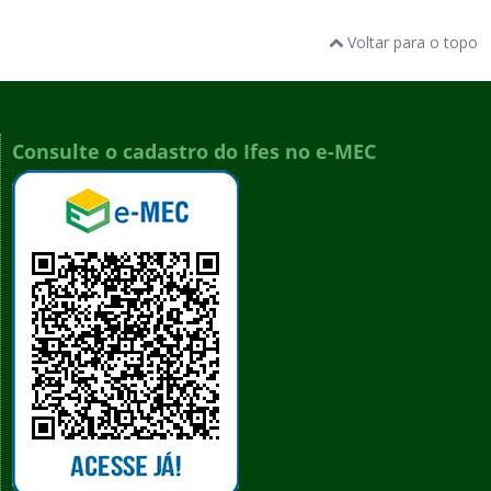
Voltar para o topo
Consulte o cadastro do Ifes no e-MEC