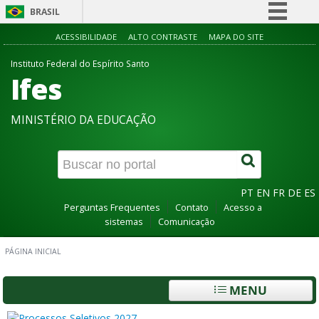
BRASIL
Simplifique!
ACESSIBILIDADE
ALTO CONTRASTE
MAPA DO SITE
Comunica BR
Instituto Federal do Espírito Santo
Ifes
Participe
Acesso à informação
MINISTÉRIO DA EDUCAÇÃO
Legislação
Canais
PT
EN
FR
DE
ES
Perguntas Frequentes
Contato
Acesso a
sistemas
Comunicação
PÁGINA INICIAL
MENU