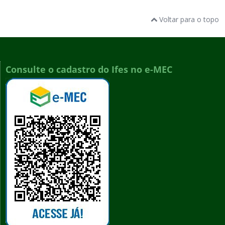
Voltar para o topo
Consulte o cadastro do Ifes no e-MEC