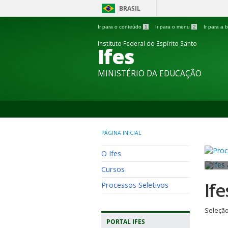
BRASIL
Ir para o conteúdo
1
Ir para o menu
2
Ir para a
Instituto Federal do Espírito Santo
Ifes
MINISTÉRIO DA EDUCAÇÃO
PÁGINA INICIAL
O Ifes
Cursos
If
Processos Seletivos
Seleção
PORTAL IFES