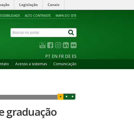
mação
Legislação
Canais
ESSIBILIDADE
ALTO CONTRASTE
MAPA DO SITE
PT
EN
FR
DE
ES
ntato
Acesso a sistemas
Comunicação
de graduação