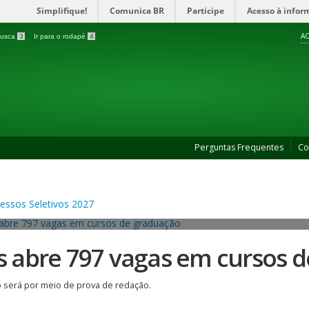
Simplifique!
Comunica BR
Participe
Acesso à infor
AC
 busca
3
Ir para o rodapé
4
Perguntas Frequentes
Co
es abre 797 vagas em cursos 
 será por meio de prova de redação.