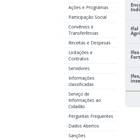
Enc
Ações e Programas
Ind
Participação Social
Convênios e
Ifa
Transferências
Agr
Receitas e Despesas
Ife
Licitações e
For
Contratos
Servidores
Ife
Informações
ins
classificadas
Serviço de
Informações ao
Cidadão
Perguntas Frequentes
Dados Abertos
Sanções