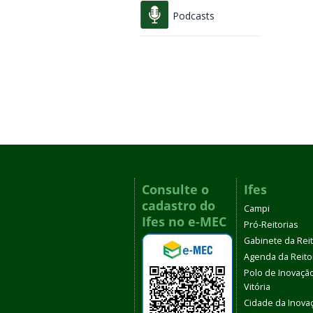
Podcasts
Consulte o
Ifes
cadastro do
Campi
Ifes no e-MEC
Pró-Reitorias
Gabinete da Rei
Agenda da Reito
Polo de Inovaçã
Vitória
Cidade da Inova