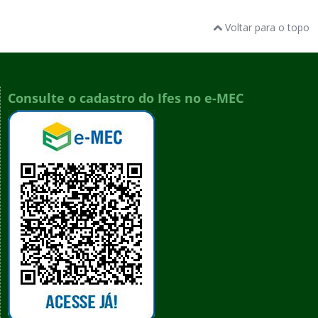
Voltar para o topo
Consulte o cadastro do Ifes no e-MEC