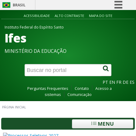
BRASIL
Simplifique!
ACESSIBILIDADE
ALTO CONTRASTE
MAPA DO SITE
Comunica BR
Instituto Federal do Espírito Santo
Ifes
Participe
Acesso à informação
MINISTÉRIO DA EDUCAÇÃO
Legislação
Canais
PT
EN
FR
DE
ES
Perguntas Frequentes
Contato
Acesso a
sistemas
Comunicação
PÁGINA INICIAL
MENU