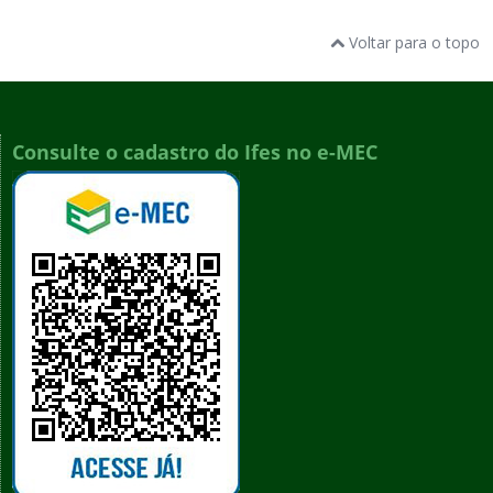
Voltar para o topo
Consulte o cadastro do Ifes no e-MEC