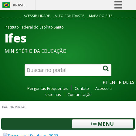
BRASIL
Simplifique!
ACESSIBILIDADE
ALTO CONTRASTE
MAPA DO SITE
Comunica BR
Instituto Federal do Espírito Santo
Ifes
Participe
Acesso à informação
MINISTÉRIO DA EDUCAÇÃO
Legislação
Canais
PT
EN
FR
DE
ES
Perguntas Frequentes
Contato
Acesso a
sistemas
Comunicação
PÁGINA INICIAL
MENU