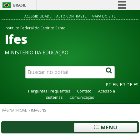
BRASIL
Simplifique!
ACESSIBILIDADE
ALTO CONTRASTE
MAPA DO SITE
Comunica BR
Instituto Federal do Espírito Santo
Ifes
Participe
Acesso à informação
MINISTÉRIO DA EDUCAÇÃO
Legislação
Canais
PT
EN
FR
DE
ES
Perguntas Frequentes
Contato
Acesso a
sistemas
Comunicação
PÁGINA INICIAL
>
IMAGENS
MENU