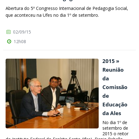
Abertura do 5º Congresso Internacional de Pedagogia Social,
que aconteceu na Ufes no dia 1º de setembro.
02/09/15
12h08
2015 »
Reunião
da
Comissão
de
Educação
da Ales
No dia 1º de
setembro de
2015 o reitor