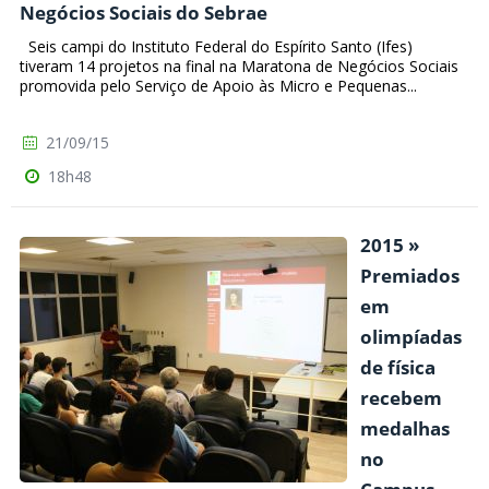
Negócios Sociais do Sebrae
Seis campi do Instituto Federal do Espírito Santo (Ifes)
tiveram 14 projetos na final na Maratona de Negócios Sociais
promovida pelo Serviço de Apoio às Micro e Pequenas...
21/09/15
18h48
2015 »
Premiados
em
olimpíadas
de física
recebem
medalhas
no