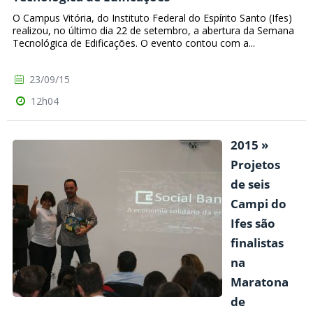
O Campus Vitória, do Instituto Federal do Espírito Santo (Ifes)
realizou, no último dia 22 de setembro, a abertura da Semana
Tecnológica de Edificações. O evento contou com a...
23/09/15
12h04
2015 »
Projetos
de seis
Campi do
Ifes são
finalistas
na
Maratona
de