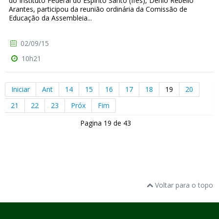
do Instituto Federal do Espírito Santo (Ifes), Denio Rebello
Arantes, participou da reunião ordinária da Comissão de
Educação da Assembleia...
02/09/15
10h21
Iniciar
Ant
14
15
16
17
18
19
20
21
22
23
Próx
Fim
Pagina 19 de 43
Voltar para o topo