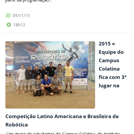
09/11/15
18h13
2015 »
Equipe do
Campus
Colatina
fica com 3º
lugar na
Competição Latino Americana e Brasileira de
Robótica
Um grupo de estudantes do Campus Colatina, do Instituto