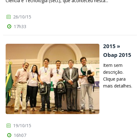
Ciência e Tecnologia (Sect), que aconteceu nesta...
26/10/15
17h33
2015 »
Obap 2015
Item sem
descrição.
Clique para
mais detalhes.
19/10/15
16h07