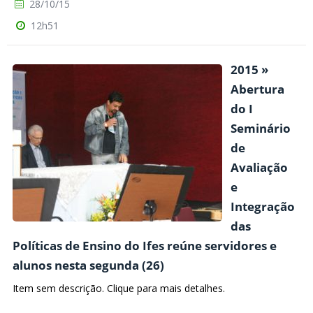
28/10/15
12h51
2015 »
Abertura
do I
Seminário
de
Avaliação
e
Integração
das
Políticas de Ensino do Ifes reúne servidores e
alunos nesta segunda (26)
Item sem descrição. Clique para mais detalhes.