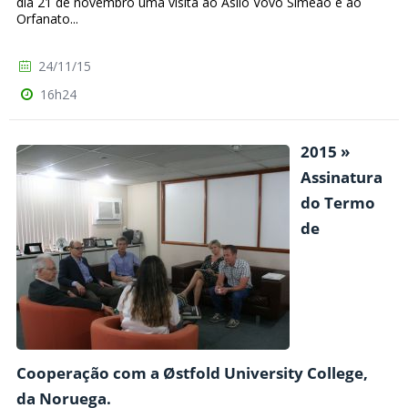
dia 21 de novembro uma visita ao Asilo Vovô Simeão e ao
Orfanato...
24/11/15
16h24
2015 »
Assinatura
do Termo
de
Cooperação com a Østfold University College,
da Noruega.