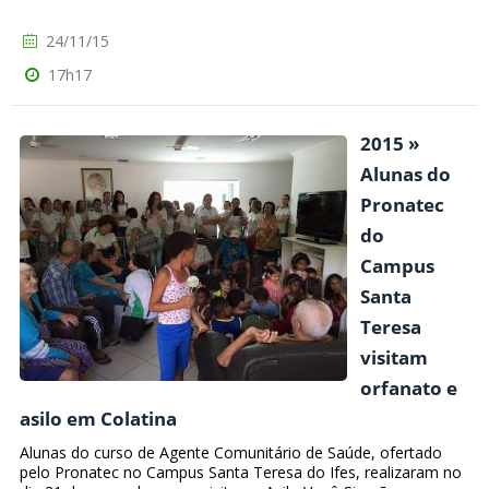
24/11/15
17h17
2015 »
Alunas do
Pronatec
do
Campus
Santa
Teresa
visitam
orfanato e
asilo em Colatina
Alunas do curso de Agente Comunitário de Saúde, ofertado
pelo Pronatec no Campus Santa Teresa do Ifes, realizaram no