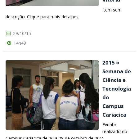
Item sem
descrição. Clique para mais detalhes.
29/10/15
14h49
2015 »
Semana de
Ciência e
Tecnologia
do
Campus
Cariacica
Evento
realizado no
Campus Cariacica de 26 a 29 de outubro de 2015.