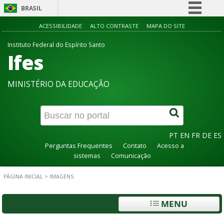
BRASIL
Simplifique!
ACESSIBILIDADE
ALTO CONTRASTE
MAPA DO SITE
Comunica BR
Instituto Federal do Espírito Santo
Ifes
Participe
Acesso à informação
MINISTÉRIO DA EDUCAÇÃO
Legislação
Canais
PT
EN
FR
DE
ES
Perguntas Frequentes
Contato
Acesso a
sistemas
Comunicação
PÁGINA INICIAL
>
IMAGENS
MENU