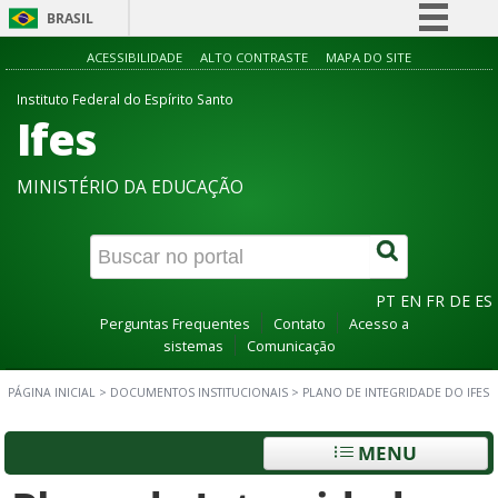
BRASIL
Simplifique!
ACESSIBILIDADE
ALTO CONTRASTE
MAPA DO SITE
Comunica BR
Instituto Federal do Espírito Santo
Ifes
Participe
Acesso à informação
MINISTÉRIO DA EDUCAÇÃO
Legislação
Canais
PT
EN
FR
DE
ES
Perguntas Frequentes
Contato
Acesso a
sistemas
Comunicação
PÁGINA INICIAL
>
DOCUMENTOS INSTITUCIONAIS
>
PLANO DE INTEGRIDADE DO IFES
MENU