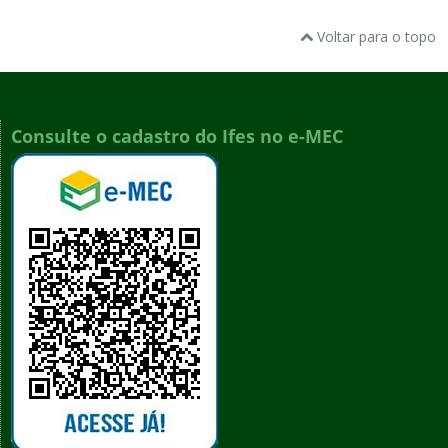
Voltar para o topo
Consulte o cadastro do Ifes no e-MEC