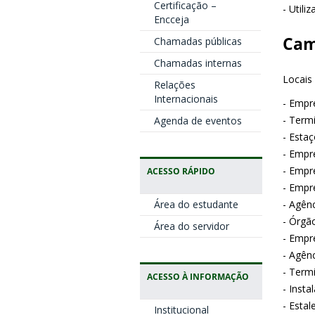
Certificação –
- Util
Encceja
Cam
Chamadas públicas
Chamadas internas
Locais
Relações
Internacionais
- Empr
- Term
Agenda de eventos
- Esta
- Empr
- Empr
ACESSO RÁPIDO
- Empr
Área do estudante
- Agên
- Órgã
Área do servidor
- Empr
- Agên
- Term
ACESSO À INFORMAÇÃO
- Insta
- Estal
Institucional