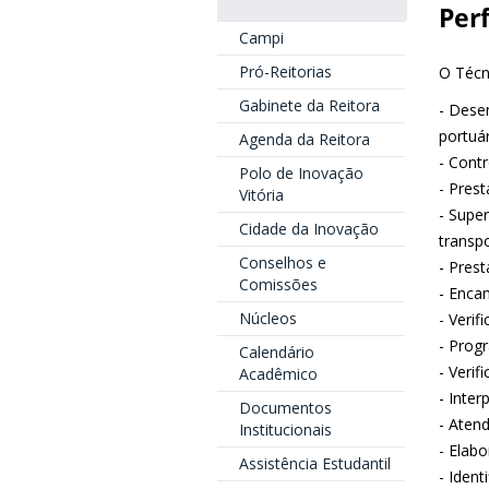
Perf
Campi
Pró-Reitorias
O Técn
Gabinete da Reitora
- Dese
portuár
Agenda da Reitora
- Cont
Polo de Inovação
- Pres
Vitória
- Supe
Cidade da Inovação
transpo
Conselhos e
- Pres
Comissões
- Enca
Núcleos
- Veri
- Prog
Calendário
- Verif
Acadêmico
- Inte
Documentos
- Atend
Institucionais
- Elabo
Assistência Estudantil
- Ident