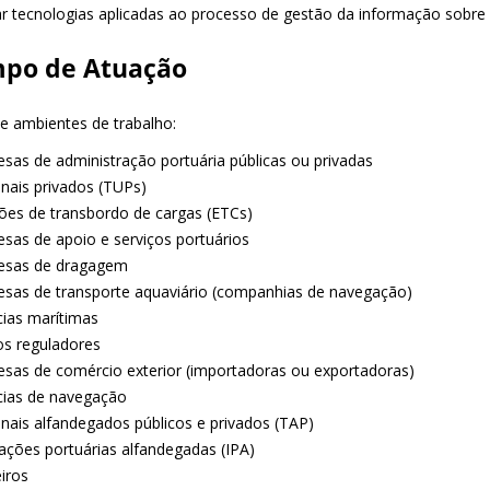
izar tecnologias aplicadas ao processo de gestão da informação sobre
po de Atuação
 e ambientes de trabalho:
esas de administração portuária públicas ou privadas
inais privados (TUPs)
ções de transbordo de cargas (ETCs)
esas de apoio e serviços portuários
esas de dragagem
esas de transporte aquaviário (companhias de navegação)
cias marítimas
os reguladores
esas de comércio exterior (importadoras ou exportadoras)
cias de navegação
inais alfandegados públicos e privados (TAP)
lações portuárias alfandegadas (IPA)
eiros