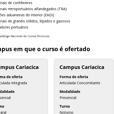
inais de contêineres
inais retroportuários alfandegados (TRA)
ões aduaneiras do interior (EADI)
nais de granéis sólidos, líquidos e gasosos
adores portuários
Catálogo Nacional de Cursos Técnicos)
pus em que o curso é ofertado
mpus Cariacica
Campus Cariacica
ma de oferta
Forma de oferta
iculada Integrada
Articulada Concomitante
dalidade
Modalidade
sencial
Presencial
rno
Turno
egral
Noturno