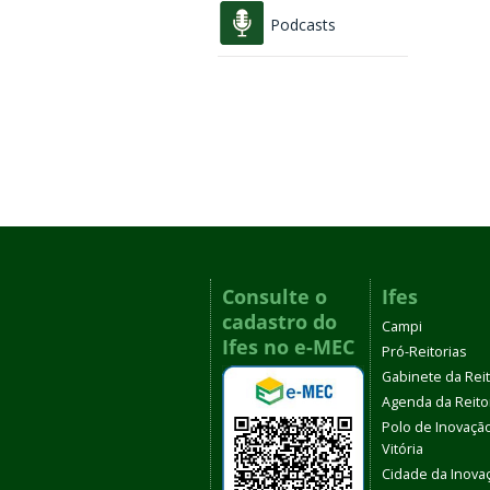
Podcasts
Consulte o
Ifes
cadastro do
Campi
Ifes no e-MEC
Pró-Reitorias
Gabinete da Rei
Agenda da Reito
Polo de Inovaçã
Vitória
Cidade da Inova