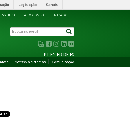
mação
Legislação
Canais
ESSIBILIDADE
ALTO CONTRASTE
MAPA DO SITE
PT
EN
FR
DE
ES
ntato
Acesso a sistemas
Comunicação