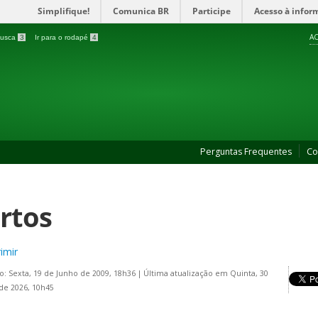
Simplifique!
Comunica BR
Participe
Acesso à infor
AC
 busca
3
Ir para o rodapé
4
Perguntas Frequentes
Co
rtos
imir
o: Sexta, 19 de Junho de 2009, 18h36
|
Última atualização em Quinta, 30
 de 2026, 10h45