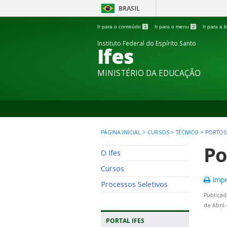
BRASIL
Ir para o conteúdo
1
Ir para o menu
2
Ir para a
Instituto Federal do Espírito Santo
Ifes
MINISTÉRIO DA EDUCAÇÃO
PÁGINA INICIAL
>
CURSOS
>
TÉCNICO
>
PORTOS
Po
O Ifes
Cursos
Impr
Processos Seletivos
Publicad
de Abril
PORTAL IFES