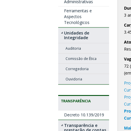
Administrativas
Du
Ferramentas e
3 a
Aspectos
Tecnológicos
Car
3.4
Unidades de
Integridade
Ato
Auditoria
Res
Comissão de Ética
Vag
72 
Corregedoria
(em
Ouvidoria
Pro
Cur
Pro
TRANSPARÊNCIA
Cur
Pro
Decreto 10.139/2019
Cur
Transparência e
Mai
prestação de contas