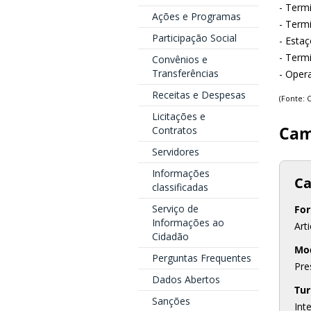
- Term
Ações e Programas
- Term
Participação Social
- Estaç
- Termi
Convênios e
Transferências
- Oper
Receitas e Despesas
(Fonte: 
Licitações e
Cam
Contratos
Servidores
Informações
Ca
classificadas
Serviço de
For
Informações ao
Art
Cidadão
Mo
Perguntas Frequentes
Pre
Dados Abertos
Tu
Sanções
Int