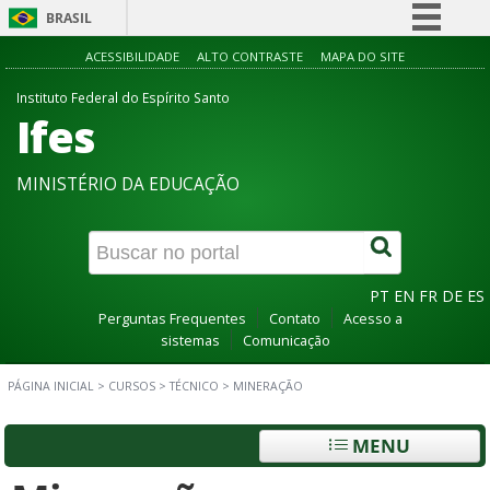
BRASIL
Simplifique!
ACESSIBILIDADE
ALTO CONTRASTE
MAPA DO SITE
Comunica BR
Instituto Federal do Espírito Santo
Ifes
Participe
Acesso à informação
MINISTÉRIO DA EDUCAÇÃO
Legislação
Canais
PT
EN
FR
DE
ES
Perguntas Frequentes
Contato
Acesso a
sistemas
Comunicação
PÁGINA INICIAL
>
CURSOS
>
TÉCNICO
>
MINERAÇÃO
MENU