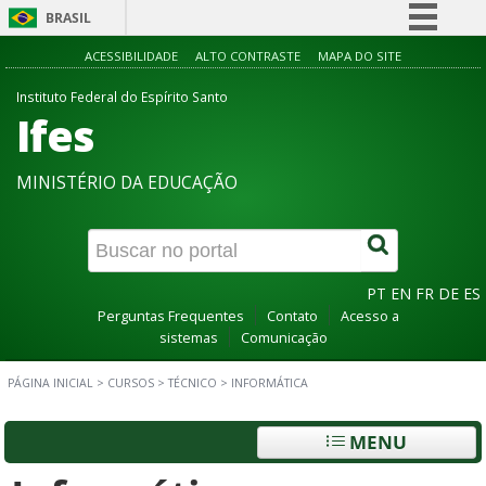
BRASIL
Simplifique!
ACESSIBILIDADE
ALTO CONTRASTE
MAPA DO SITE
Comunica BR
Instituto Federal do Espírito Santo
Ifes
Participe
Acesso à informação
MINISTÉRIO DA EDUCAÇÃO
Legislação
Canais
PT
EN
FR
DE
ES
Perguntas Frequentes
Contato
Acesso a
sistemas
Comunicação
PÁGINA INICIAL
>
CURSOS
>
TÉCNICO
>
INFORMÁTICA
MENU