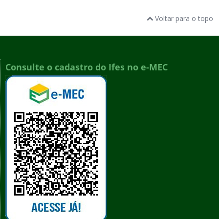
Voltar para o topo
Consulte o cadastro do Ifes no e-MEC