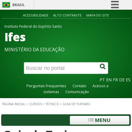
BRASIL
Simplifique!
ACESSIBILIDADE
ALTO CONTRASTE
MAPA DO SITE
Comunica BR
Instituto Federal do Espírito Santo
Ifes
Participe
Acesso à informação
MINISTÉRIO DA EDUCAÇÃO
Legislação
Canais
PT
EN
FR
DE
ES
Perguntas Frequentes
Contato
Acesso a
sistemas
Comunicação
PÁGINA INICIAL
>
CURSOS
>
TÉCNICO
>
GUIA DE TURISMO
MENU