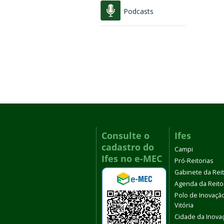
Podcasts
Consulte o
Ifes
cadastro do
Campi
Ifes no e-MEC
Pró-Reitorias
Gabinete da Rei
Agenda da Reito
Polo de Inovaçã
Vitória
Cidade da Inova