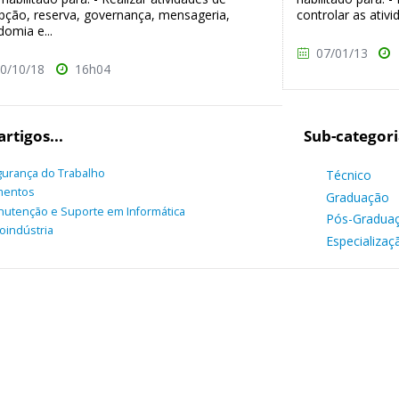
pção, reserva, governança, mensageria,
controlar as ativi
omia e...
07/01/13
0/10/18
16h04
artigos...
Sub-categori
urança do Trabalho
Técnico
mentos
Graduação
utenção e Suporte em Informática
Pós-Gradua
oindústria
Especializaç