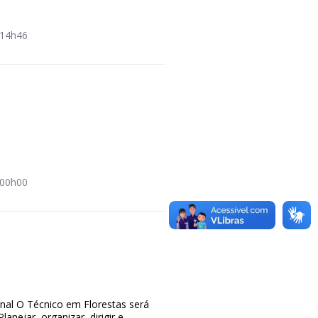
14h46
a
00h00
ional O Técnico em Florestas será
Planejar, organizar, dirigir e