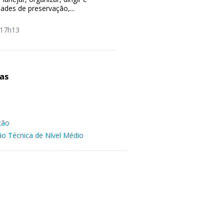
dades de preservação,...
17h13
as
ção
ão Técnica de Nível Médio