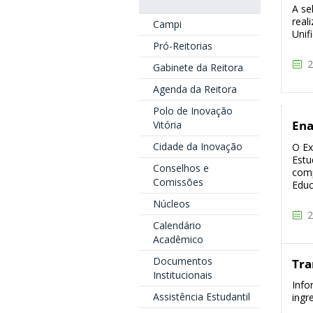
A se
real
Campi
Unif
Pró-Reitorias
2
Gabinete da Reitora
Agenda da Reitora
Polo de Inovação
En
Vitória
Cidade da Inovação
O E
Estu
Conselhos e
comp
Comissões
Educ
Núcleos
2
Calendário
Acadêmico
Documentos
Tra
Institucionais
Info
Assistência Estudantil
ingr