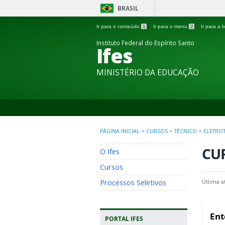
BRASIL
Ir para o conteúdo
1
Ir para o menu
2
Ir para a
Instituto Federal do Espírito Santo
Ifes
MINISTÉRIO DA EDUCAÇÃO
PÁGINA INICIAL
>
CURSOS
>
TÉCNICO
>
ELETRO
CU
O Ifes
Cursos
Processos Seletivos
Última a
Ent
PORTAL IFES