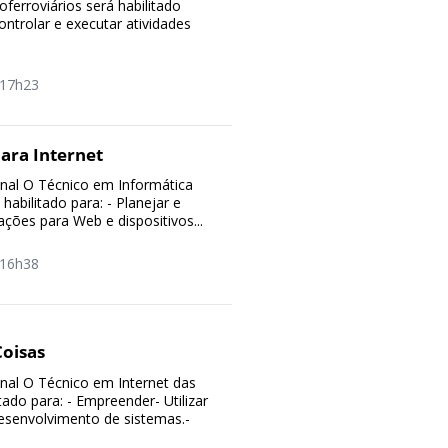
ferroviários será habilitado
controlar e executar atividades
17h23
ara Internet
ional O Técnico em Informática
 habilitado para: - Planejar e
ções para Web e dispositivos...
16h38
Coisas
ional O Técnico em Internet das
tado para: - Empreender- Utilizar
esenvolvimento de sistemas.-