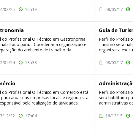
4/03/25
10h19
08/05/17
tronomia
Guia de Turi
il do Profissional O Técnico em Gastronomia
Perfil do Profiss
 habilitado para: - Coordenar a organização e
Turismo será habil
eparação do ambiente de trabalho da...
organizar a execuç
2/04/24
13h38
08/05/17
mércio
Administraçã
il do Profissional O Técnico em Comércio está
Perfil do Profiss
 para atuar nas empresas locais e regionais, a
será habilitado p
responsável pela realização de atividades...
administrativas d
3/12/22
17h04
16/12/15