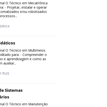
ional O Técnico em Mecatrônica
ra: - Projetar, instalar e operar
tomatizados e/ou robotizados
ocessos...
09h54
idáticos
ional O Técnico em Multimeios
bilitado para: - Compreender o
no e aprendizagem e como as
auxiliar...
17h35
e Sistemas
ários
sional O Técnico em Manutenção