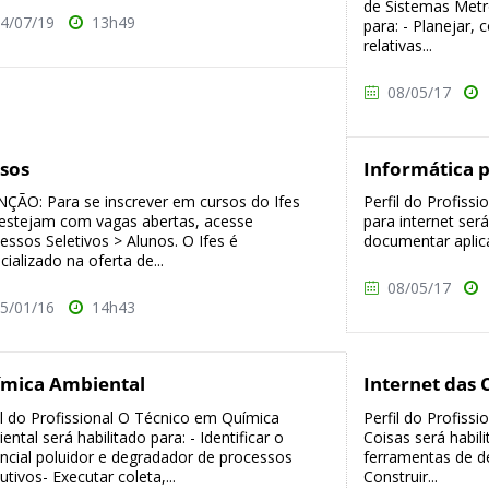
de Sistemas Metro
4/07/19
13h49
para: - Planejar, 
relativas...
08/05/17
sos
Informática p
ÇÃO: Para se inscrever em cursos do Ifes
Perfil do Profiss
estejam com vagas abertas, acesse
para internet será
essos Seletivos > Alunos. O Ifes é
documentar aplica
cializado na oferta de...
08/05/17
5/01/16
14h43
mica Ambiental
Internet das 
il do Profissional O Técnico em Química
Perfil do Profiss
ental será habilitado para: - Identificar o
Coisas será habili
ncial poluidor e degradador de processos
ferramentas de d
utivos- Executar coleta,...
Construir...