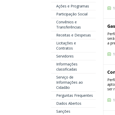
Ações e Programas
1
Participação Social
Convênios e
Gas
Transferências
Perf
Receitas e Despesas
será
Licitações e
a pr
Contratos
1
Servidores
Informações
classificadas
Co
Serviço de
Perf
Informações ao
apto
Cidadão
ser 
Perguntas Frequentes
1
Dados Abertos
Sanções