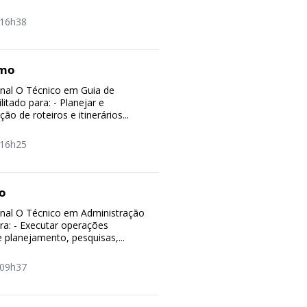
16h38
smo
ional O Técnico em Guia de
itado para: - Planejar e
ão de roteiros e itinerários...
16h25
o
ional O Técnico em Administração
ara: - Executar operações
e planejamento, pesquisas,...
09h37