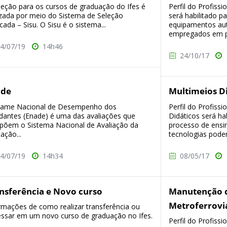
leção para os cursos de graduação do Ifes é
Perfil do Profiss
izada por meio do Sistema de Seleção
será habilitado pa
icada – Sisu. O Sisu é o sistema...
equipamentos au
empregados em pr
4/07/19
14h46
24/10/17
ade
Multimeios D
xame Nacional de Desempenho dos
Perfil do Profiss
dantes (Enade) é uma das avaliações que
Didáticos será ha
õem o Sistema Nacional de Avaliação da
processo de ensi
ação...
tecnologias podem 
4/07/19
14h34
08/05/17
nsferência e Novo curso
Manutenção d
Metroferrovi
rmações de como realizar transferência ou
essar em um novo curso de graduação no Ifes.
Perfil do Profis