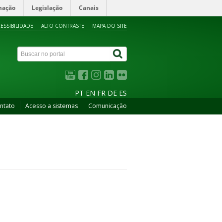
mação
Legislação
Canais
ESSIBILIDADE
ALTO CONTRASTE
MAPA DO SITE
PT
EN
FR
DE
ES
ntato
Acesso a sistemas
Comunicação