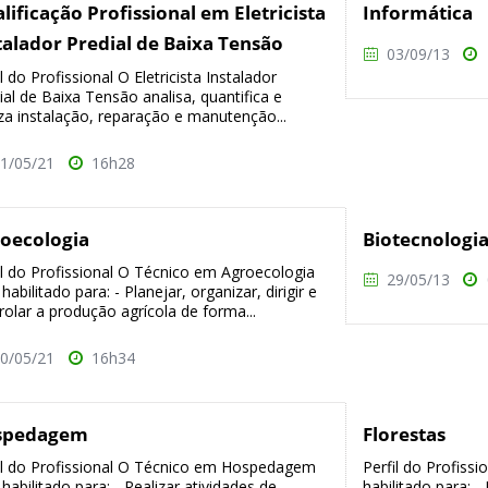
lificação Profissional em Eletricista
Informática
talador Predial de Baixa Tensão
03/09/13
il do Profissional O Eletricista Instalador
ial de Baixa Tensão analisa, quantifica e
iza instalação, reparação e manutenção...
1/05/21
16h28
oecologia
Biotecnologi
il do Profissional O Técnico em Agroecologia
29/05/13
habilitado para: - Planejar, organizar, dirigir e
rolar a produção agrícola de forma...
0/05/21
16h34
spedagem
Florestas
il do Profissional O Técnico em Hospedagem
Perfil do Profiss
 habilitado para: - Realizar atividades de
habilitado para: - 