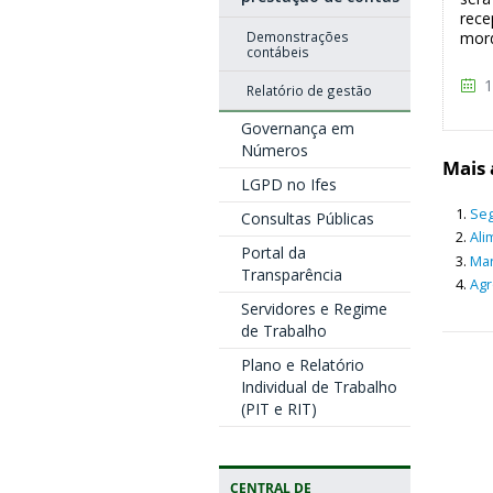
rece
Demonstrações
mord
contábeis
1
Relatório de gestão
Governança em
Números
Mais 
LGPD no Ifes
Seg
Consultas Públicas
Ali
Portal da
Man
Transparência
Agr
Servidores e Regime
de Trabalho
Plano e Relatório
Individual de Trabalho
(PIT e RIT)
CENTRAL DE