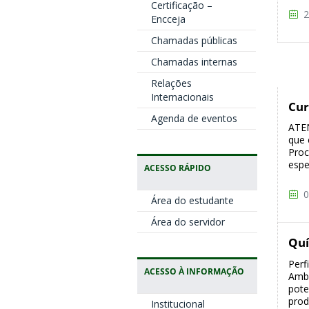
Certificação –
2
Encceja
Chamadas públicas
Chamadas internas
Relações
Internacionais
Cur
Agenda de eventos
ATEN
que 
Proc
espe
ACESSO RÁPIDO
0
Área do estudante
Área do servidor
Quí
Perf
ACESSO À INFORMAÇÃO
Ambi
pote
prod
Institucional