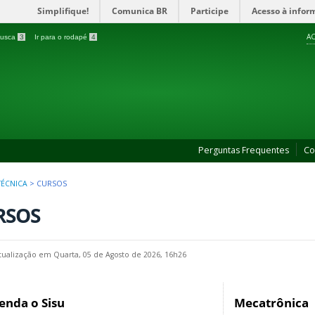
Simplifique!
Comunica BR
Participe
Acesso à infor
AC
 busca
3
Ir para o rodapé
4
Perguntas Frequentes
Co
TÉCNICA
>
CURSOS
RSOS
tualização em Quarta, 05 de Agosto de 2026, 16h26
enda o Sisu
Mecatrônica