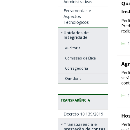
Administrativas
Qua
Ferramentas e
Ins
Aspectos
Perf
Tecnológicos
Pred
real
Unidades de
Integridade
1
Auditoria
Comissão de Ética
Agr
Corregedoria
Perf
será 
Ouvidoria
cont
1
TRANSPARÊNCIA
Decreto 10.139/2019
Ho
Transparência e
Perf
prestação de contas
será