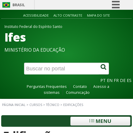
BRASIL
Simplifique!
ACESSIBILIDADE
ALTO CONTRASTE
MAPA DO SITE
Comunica BR
Instituto Federal do Espírito Santo
Ifes
Participe
Acesso à informação
MINISTÉRIO DA EDUCAÇÃO
Legislação
Canais
PT
EN
FR
DE
ES
Perguntas Frequentes
Contato
Acesso a
sistemas
Comunicação
PÁGINA INICIAL
>
CURSOS
>
TÉCNICO
>
EDIFICAÇÕES
MENU