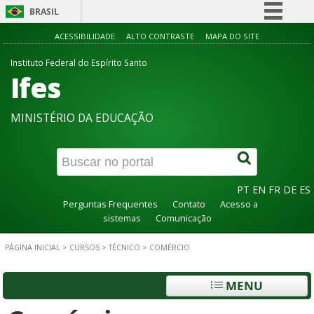
BRASIL
Simplifique!
ACESSIBILIDADE
ALTO CONTRASTE
MAPA DO SITE
Comunica BR
Instituto Federal do Espírito Santo
Ifes
Participe
Acesso à informação
MINISTÉRIO DA EDUCAÇÃO
Legislação
Canais
PT
EN
FR
DE
ES
Perguntas Frequentes
Contato
Acesso a
sistemas
Comunicação
PÁGINA INICIAL
>
CURSOS
>
TÉCNICO
>
COMÉRCIO
MENU