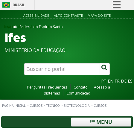
BRASIL
Simplifique!
ACESSIBILIDADE
ALTO CONTRASTE
MAPA DO SITE
Comunica BR
Instituto Federal do Espírito Santo
Ifes
Participe
Acesso à informação
MINISTÉRIO DA EDUCAÇÃO
Legislação
Canais
PT
EN
FR
DE
ES
Perguntas Frequentes
Contato
Acesso a
sistemas
Comunicação
PÁGINA INICIAL
>
CURSOS
>
TÉCNICO
>
BIOTECNOLOGIA
>
CURSOS
MENU