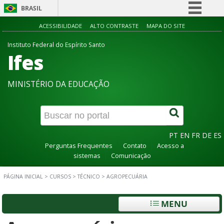
BRASIL
Simplifique!
ACESSIBILIDADE
ALTO CONTRASTE
MAPA DO SITE
Comunica BR
Instituto Federal do Espírito Santo
Ifes
Participe
Acesso à informação
MINISTÉRIO DA EDUCAÇÃO
Legislação
Canais
PT
EN
FR
DE
ES
Perguntas Frequentes
Contato
Acesso a
sistemas
Comunicação
PÁGINA INICIAL
>
CURSOS
>
TÉCNICO
>
AGROPECUÁRIA
MENU