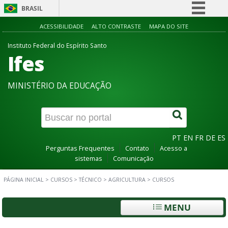
BRASIL
Simplifique!
ACESSIBILIDADE
ALTO CONTRASTE
MAPA DO SITE
Comunica BR
Instituto Federal do Espírito Santo
Ifes
Participe
Acesso à informação
MINISTÉRIO DA EDUCAÇÃO
Legislação
Canais
PT
EN
FR
DE
ES
Perguntas Frequentes
Contato
Acesso a
sistemas
Comunicação
PÁGINA INICIAL
>
CURSOS
>
TÉCNICO
>
AGRICULTURA
>
CURSOS
MENU