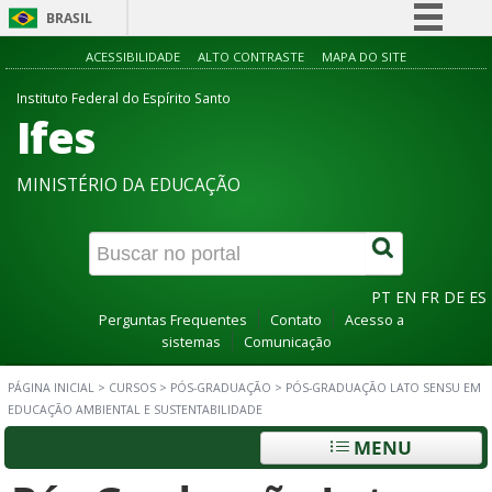
BRASIL
Simplifique!
ACESSIBILIDADE
ALTO CONTRASTE
MAPA DO SITE
Comunica BR
Instituto Federal do Espírito Santo
Ifes
Participe
Acesso à informação
MINISTÉRIO DA EDUCAÇÃO
Legislação
Canais
PT
EN
FR
DE
ES
Perguntas Frequentes
Contato
Acesso a
sistemas
Comunicação
PÁGINA INICIAL
>
CURSOS
>
PÓS-GRADUAÇÃO
>
PÓS-GRADUAÇÃO LATO SENSU EM
EDUCAÇÃO AMBIENTAL E SUSTENTABILIDADE
MENU