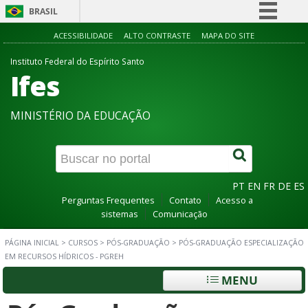
BRASIL
Simplifique!
ACESSIBILIDADE
ALTO CONTRASTE
MAPA DO SITE
Comunica BR
Instituto Federal do Espírito Santo
Ifes
Participe
Acesso à informação
MINISTÉRIO DA EDUCAÇÃO
Legislação
Canais
PT
EN
FR
DE
ES
Perguntas Frequentes
Contato
Acesso a
sistemas
Comunicação
PÁGINA INICIAL
>
CURSOS
>
PÓS-GRADUAÇÃO
>
PÓS-GRADUAÇÃO ESPECIALIZAÇÃO
EM RECURSOS HÍDRICOS - PGREH
MENU