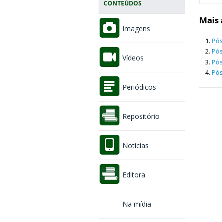
CONTEÚDOS
Mais 
Imagens
Pós
Pós
Vídeos
Pós
Pós
Periódicos
Repositório
Notícias
Editora
Na mídia