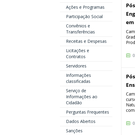
Pós
Ações e Programas
Eng
Participação Social
em 
Convênios e
Camp
Transferências
Grad
Receitas e Despesas
Prod
Licitações e
0
Contratos
Servidores
Informações
Pós
classificadas
Ens
Serviço de
Camp
Informações ao
curs
Cidadão
Natu
com 
Perguntas Frequentes
Dados Abertos
0
Sanções