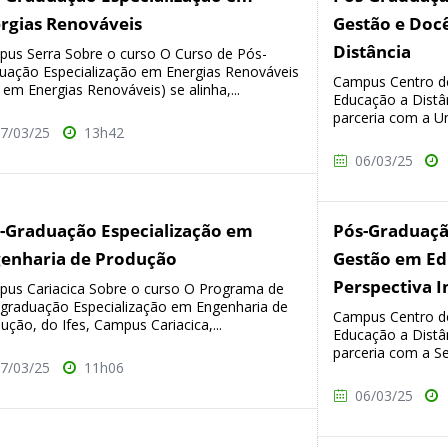
rgias Renováveis
Gestão e Doc
Distância
us Serra Sobre o curso O Curso de Pós-
uação Especialização em Energias Renováveis
Campus Centro d
 em Energias Renováveis) se alinha,...
Educação a Distâ
parceria com a Un
7/03/25
13h42
06/03/25
-Graduação Especialização em
Pós-Graduaç
enharia de Produção
Gestão em Ed
Perspectiva I
us Cariacica Sobre o curso O Programa de
graduação Especialização em Engenharia de
Campus Centro d
ução, do Ifes, Campus Cariacica,...
Educação a Distâ
parceria com a Sec
7/03/25
11h06
06/03/25