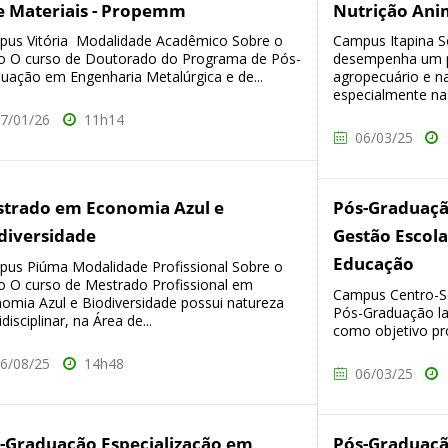
e Materiais - Propemm
Nutrição Ani
us Vitória Modalidade Acadêmico Sobre o
Campus Itapina S
o O curso de Doutorado do Programa de Pós-
desempenha um pa
uação em Engenharia Metalúrgica e de...
agropecuário e n
especialmente nas
7/01/26
11h14
06/03/25
trado em Economia Azul e
Pós-Graduaçã
diversidade
Gestão Escola
Educação
us Piúma Modalidade Profissional Sobre o
o O curso de Mestrado Profissional em
Campus Centro-Se
omia Azul e Biodiversidade possui natureza
Pós-Graduação la
disciplinar, na Área de...
como objetivo pr
6/08/25
14h48
06/03/25
-Graduação Especialização em
Pós-Graduaçã