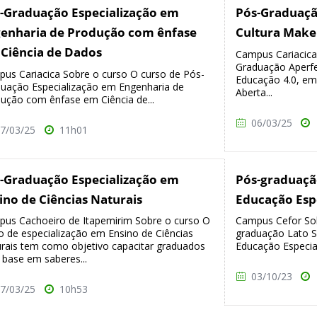
-Graduação Especialização em
Pós-Graduaç
enharia de Produção com ênfase
Cultura Make
Ciência de Dados
Campus Cariacica
Graduação Aperf
us Cariacica Sobre o curso O curso de Pós-
Educação 4.0, em
uação Especialização em Engenharia de
Aberta...
ução com ênfase em Ciência de...
06/03/25
7/03/25
11h01
-Graduação Especialização em
Pós-graduaçã
ino de Ciências Naturais
Educação Espe
us Cachoeiro de Itapemirim Sobre o curso O
Campus Cefor Sob
o de especialização em Ensino de Ciências
graduação Lato S
rais tem como objetivo capacitar graduados
Educação Especial
base em saberes...
03/10/23
7/03/25
10h53