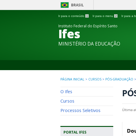
BRASIL
Ir para o conteúdo
1
Ir para o menu
2
Ir para a
Instituto Federal do Espírito Santo
Ifes
MINISTÉRIO DA EDUCAÇÃO
PÁGINA INICIAL
>
CURSOS
>
PÓS-GRADUAÇÃO
PÓ
O Ifes
Cursos
Processos Seletivos
Última a
Dou
PORTAL IFES