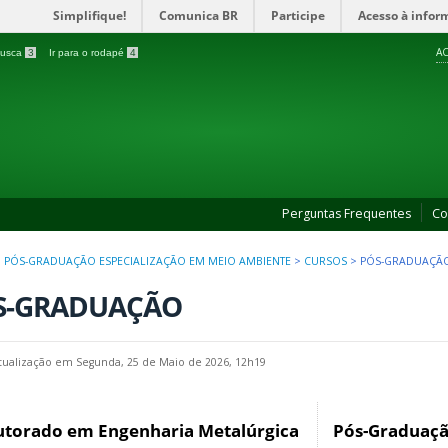
Simplifique!
Comunica BR
Participe
Acesso à infor
AC
 busca
3
Ir para o rodapé
4
Perguntas Frequentes
Co
>
PÓS-GRADUAÇÃO ESPECIALIZAÇÃO EM MEIO AMBIENTE
>
CURSOS
>
PÓS-GRADUAÇÃ
S-GRADUAÇÃO
tualização em Segunda, 25 de Maio de 2026, 12h19
torado em Engenharia Metalúrgica
Pós-Graduaçã