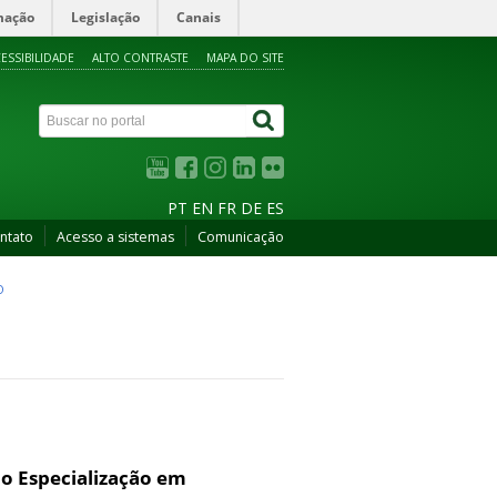
mação
Legislação
Canais
ESSIBILIDADE
ALTO CONTRASTE
MAPA DO SITE
PT
EN
FR
DE
ES
ntato
Acesso a sistemas
Comunicação
O
o Especialização em