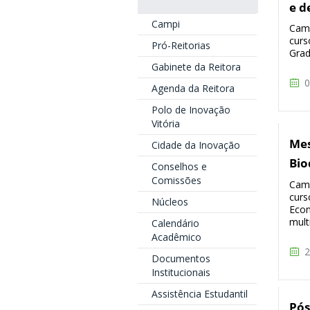
e d
Campi
Camp
curs
Pró-Reitorias
Grad
Gabinete da Reitora
0
Agenda da Reitora
Polo de Inovação
Vitória
Mes
Cidade da Inovação
Bio
Conselhos e
Comissões
Camp
curs
Núcleos
Econ
multi
Calendário
Acadêmico
2
Documentos
Institucionais
Assistência Estudantil
Pós