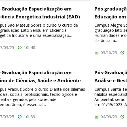
-Graduação Especialização em
Pós-graduaçã
ciência Energética Industrial (EAD)
Educação em
us São Mateus Sobre o curso O curso de
Campus Alegre So
graduação Lato Sensu em Eficiência
graduação lato 
gética Industrial é uma especialização...
Humanidades é o
distância, a...
7/03/25
10h48
03/10/23
-Graduação Especialização em
Pós-Graduaçã
ino de Ciências, Saúde e Ambiente
Análise e Ges
us Aracruz Sobre o curso Diante dos dilemas
Campus Santa Ter
oais, sociais, profissionais, tecnológicos e
habilita especial
entais gerados pela sociedade
Ambiental, serão 
emporânea, é essencial...
em 01/09/2023. As
7/03/25
10h39
04/09/23