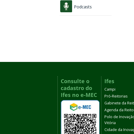
Podcasts
Consulte o
Ifes
cadastro do
Campi
Ifes no e-MEC
Pró-Reitorias
Gabinete da Rei
Agenda da Reito
Polo de Inovaçã
Vitória
Cidade da Inova