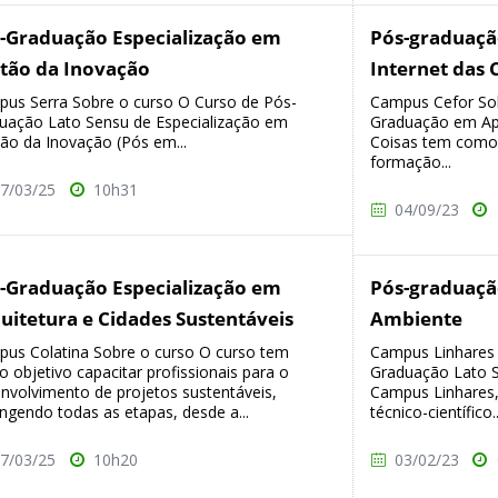
-Graduação Especialização em
Pós-graduaç
tão da Inovação
Internet das 
us Serra Sobre o curso O Curso de Pós-
Campus Cefor Sob
uação Lato Sensu de Especialização em
Graduação em Ap
ão da Inovação (Pós em...
Coisas tem como 
formação...
7/03/25
10h31
04/09/23
-Graduação Especialização em
Pós-graduaçã
uitetura e Cidades Sustentáveis
Ambiente
us Colatina Sobre o curso O curso tem
Campus Linhares 
 objetivo capacitar profissionais para o
Graduação Lato 
nvolvimento de projetos sustentáveis,
Campus Linhares
ngendo todas as etapas, desde a...
técnico-científico..
7/03/25
10h20
03/02/23