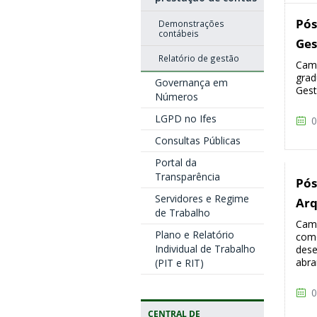
Pós
Demonstrações
contábeis
Ges
Relatório de gestão
Camp
grad
Governança em
Gest
Números
LGPD no Ifes
0
Consultas Públicas
Portal da
Transparência
Pós
Servidores e Regime
Arq
de Trabalho
Camp
Plano e Relatório
como
Individual de Trabalho
dese
abra
(PIT e RIT)
0
CENTRAL DE