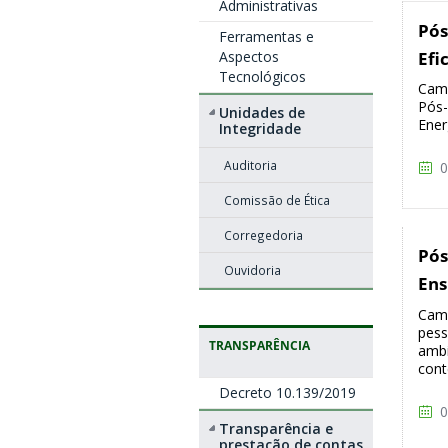
Administrativas
Pós
Ferramentas e
Aspectos
Efi
Tecnológicos
Camp
Pós-
Unidades de
Ener
Integridade
Auditoria
0
Comissão de Ética
Corregedoria
Pós
Ouvidoria
Ens
Camp
pess
TRANSPARÊNCIA
ambi
cont
Decreto 10.139/2019
0
Transparência e
prestação de contas