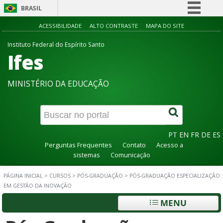
BRASIL
Simplifique!
ACESSIBILIDADE
ALTO CONTRASTE
MAPA DO SITE
Comunica BR
Instituto Federal do Espírito Santo
Ifes
Participe
Acesso à informação
MINISTÉRIO DA EDUCAÇÃO
Legislação
Canais
PT
EN
FR
DE
ES
Perguntas Frequentes
Contato
Acesso a
sistemas
Comunicação
PÁGINA INICIAL
>
CURSOS
>
PÓS-GRADUAÇÃO
>
PÓS-GRADUAÇÃO ESPECIALIZAÇÃO
EM GESTÃO DA INOVAÇÃO
MENU