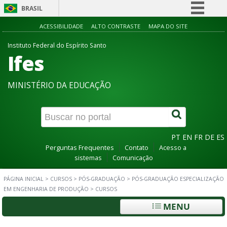
BRASIL
Simplifique!
ACESSIBILIDADE
ALTO CONTRASTE
MAPA DO SITE
Comunica BR
Instituto Federal do Espírito Santo
Ifes
Participe
Acesso à informação
MINISTÉRIO DA EDUCAÇÃO
Legislação
Canais
PT
EN
FR
DE
ES
Perguntas Frequentes
Contato
Acesso a
sistemas
Comunicação
PÁGINA INICIAL
>
CURSOS
>
PÓS-GRADUAÇÃO
>
PÓS-GRADUAÇÃO ESPECIALIZAÇÃO
EM ENGENHARIA DE PRODUÇÃO
>
CURSOS
MENU