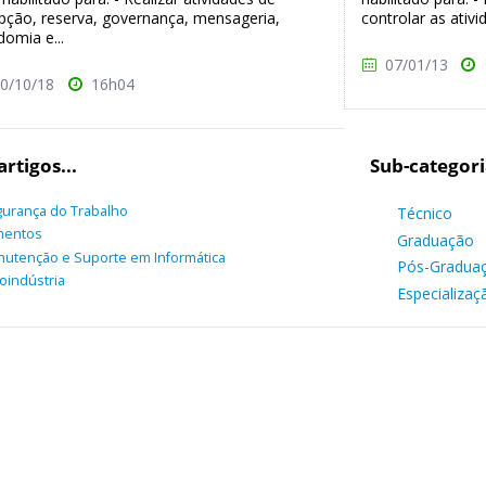
pção, reserva, governança, mensageria,
controlar as ativi
omia e...
07/01/13
0/10/18
16h04
artigos...
Sub-categori
urança do Trabalho
Técnico
mentos
Graduação
utenção e Suporte em Informática
Pós-Gradua
oindústria
Especializaç