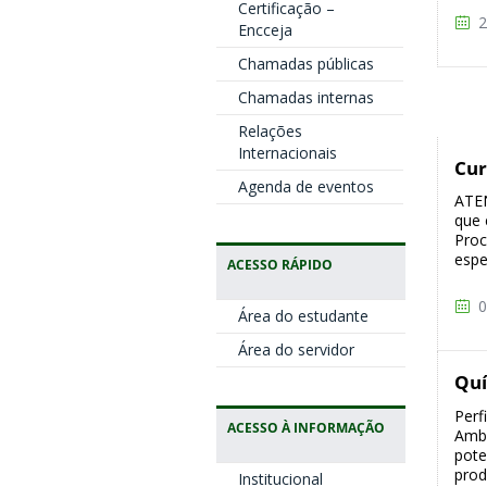
Certificação –
2
Encceja
Chamadas públicas
Chamadas internas
Relações
Internacionais
Cur
Agenda de eventos
ATEN
que 
Proc
espe
ACESSO RÁPIDO
0
Área do estudante
Área do servidor
Quí
Perf
ACESSO À INFORMAÇÃO
Ambi
pote
prod
Institucional