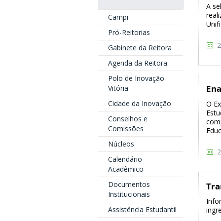
A se
real
Campi
Unif
Pró-Reitorias
2
Gabinete da Reitora
Agenda da Reitora
Polo de Inovação
En
Vitória
Cidade da Inovação
O E
Estu
Conselhos e
comp
Comissões
Educ
Núcleos
2
Calendário
Acadêmico
Documentos
Tra
Institucionais
Info
Assistência Estudantil
ingr