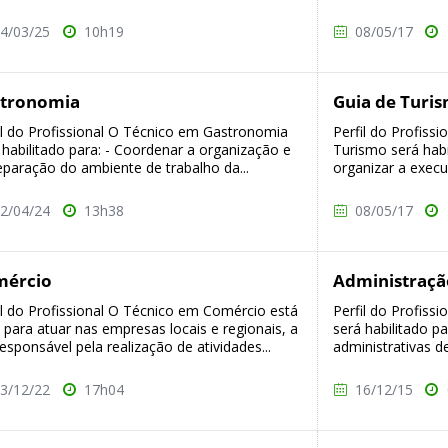
4/03/25
10h19
08/05/17
tronomia
Guia de Turi
il do Profissional O Técnico em Gastronomia
Perfil do Profiss
 habilitado para: - Coordenar a organização e
Turismo será habil
eparação do ambiente de trabalho da...
organizar a execuç
2/04/24
13h38
08/05/17
mércio
Administraçã
il do Profissional O Técnico em Comércio está
Perfil do Profiss
 para atuar nas empresas locais e regionais, a
será habilitado p
responsável pela realização de atividades...
administrativas d
3/12/22
17h04
16/12/15