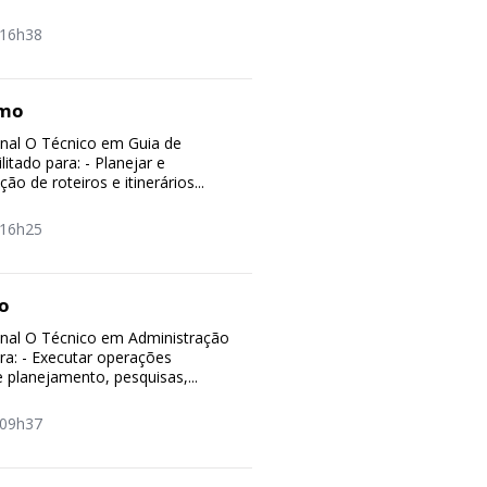
16h38
smo
ional O Técnico em Guia de
itado para: - Planejar e
ão de roteiros e itinerários...
16h25
o
ional O Técnico em Administração
ara: - Executar operações
e planejamento, pesquisas,...
09h37