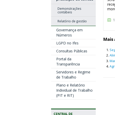
rece
Demonstrações
mord
contábeis
1
Relatório de gestão
Governança em
Números
Mais 
LGPD no Ifes
Seg
Consultas Públicas
Ali
Portal da
Man
Transparência
Agr
Servidores e Regime
de Trabalho
Plano e Relatório
Individual de Trabalho
(PIT e RIT)
CENTRAL DE