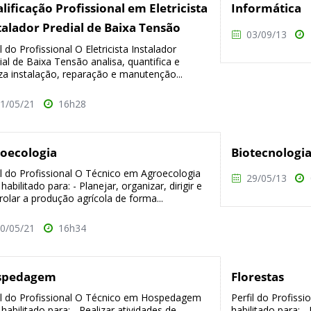
lificação Profissional em Eletricista
Informática
talador Predial de Baixa Tensão
03/09/13
il do Profissional O Eletricista Instalador
ial de Baixa Tensão analisa, quantifica e
iza instalação, reparação e manutenção...
1/05/21
16h28
oecologia
Biotecnologi
il do Profissional O Técnico em Agroecologia
29/05/13
habilitado para: - Planejar, organizar, dirigir e
rolar a produção agrícola de forma...
0/05/21
16h34
spedagem
Florestas
il do Profissional O Técnico em Hospedagem
Perfil do Profiss
 habilitado para: - Realizar atividades de
habilitado para: - 