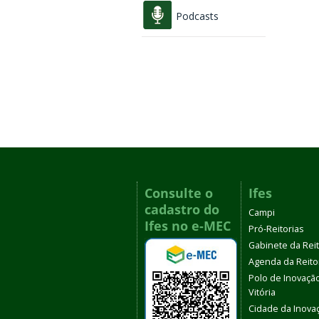
Podcasts
Consulte o
Ifes
cadastro do
Campi
Ifes no e-MEC
Pró-Reitorias
Gabinete da Rei
Agenda da Reito
Polo de Inovaçã
Vitória
Cidade da Inova