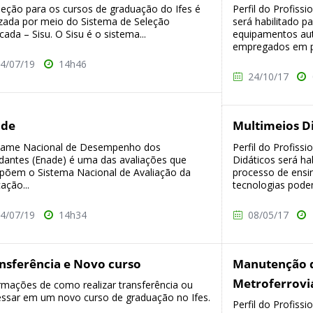
leção para os cursos de graduação do Ifes é
Perfil do Profiss
izada por meio do Sistema de Seleção
será habilitado pa
icada – Sisu. O Sisu é o sistema...
equipamentos au
empregados em pr
4/07/19
14h46
24/10/17
ade
Multimeios D
xame Nacional de Desempenho dos
Perfil do Profiss
dantes (Enade) é uma das avaliações que
Didáticos será ha
õem o Sistema Nacional de Avaliação da
processo de ensi
ação...
tecnologias podem 
4/07/19
14h34
08/05/17
nsferência e Novo curso
Manutenção d
Metroferrovi
rmações de como realizar transferência ou
essar em um novo curso de graduação no Ifes.
Perfil do Profis