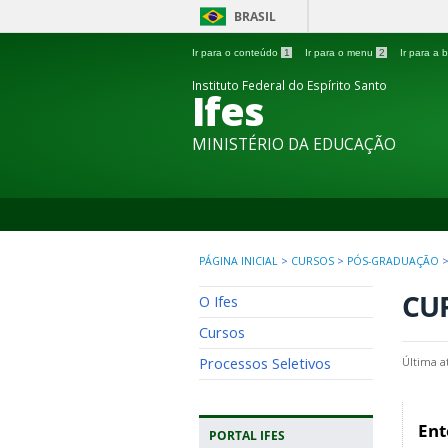
BRASIL
Ir para o conteúdo
1
Ir para o menu
2
Ir para a
Instituto Federal do Espírito Santo
Ifes
MINISTÉRIO DA EDUCAÇÃO
PÁGINA INICIAL
>
CURSOS
>
PÓS-GRADUAÇÃO
CU
O Ifes
Cursos
Processos Seletivos
Última a
Ent
PORTAL IFES