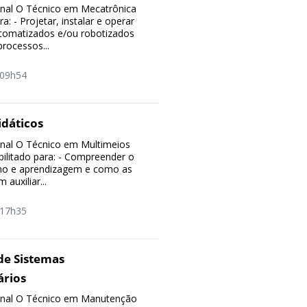
ional O Técnico em Mecatrônica
ra: - Projetar, instalar e operar
tomatizados e/ou robotizados
ocessos...
09h54
idáticos
ional O Técnico em Multimeios
bilitado para: - Compreender o
no e aprendizagem e como as
auxiliar...
17h35
e Sistemas
ários
sional O Técnico em Manutenção