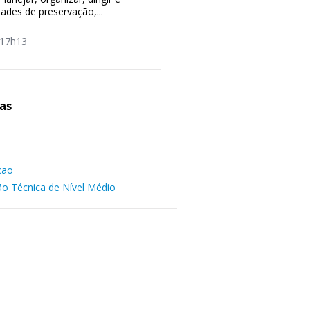
dades de preservação,...
17h13
as
ção
ão Técnica de Nível Médio