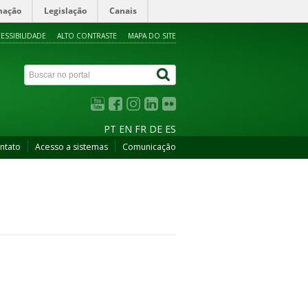
mação
Legislação
Canais
ESSIBILIDADE
ALTO CONTRASTE
MAPA DO SITE
PT
EN
FR
DE
ES
ntato
Acesso a sistemas
Comunicação