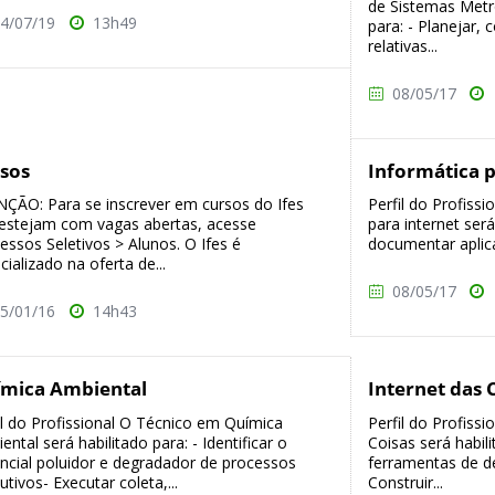
de Sistemas Metro
4/07/19
13h49
para: - Planejar, 
relativas...
08/05/17
sos
Informática p
ÇÃO: Para se inscrever em cursos do Ifes
Perfil do Profiss
estejam com vagas abertas, acesse
para internet será
essos Seletivos > Alunos. O Ifes é
documentar aplica
cializado na oferta de...
08/05/17
5/01/16
14h43
mica Ambiental
Internet das 
il do Profissional O Técnico em Química
Perfil do Profiss
ental será habilitado para: - Identificar o
Coisas será habili
ncial poluidor e degradador de processos
ferramentas de d
utivos- Executar coleta,...
Construir...