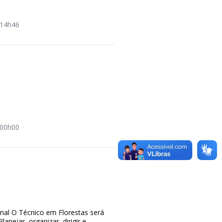
14h46
a
00h00
ional O Técnico em Florestas será
Planejar, organizar, dirigir e