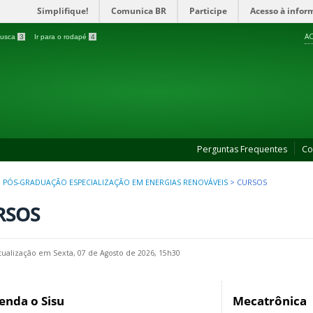
Simplifique!
Comunica BR
Participe
Acesso à infor
AC
 busca
3
Ir para o rodapé
4
Perguntas Frequentes
Co
>
PÓS-GRADUAÇÃO ESPECIALIZAÇÃO EM ENERGIAS RENOVÁVEIS
>
CURSOS
RSOS
tualização em Sexta, 07 de Agosto de 2026, 15h30
enda o Sisu
Mecatrônica