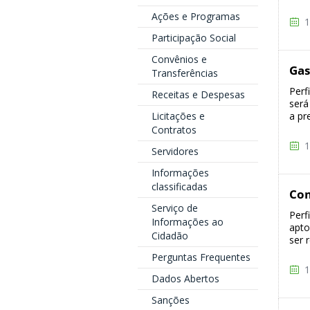
Ações e Programas
1
Participação Social
Convênios e
Gas
Transferências
Perf
Receitas e Despesas
será
Licitações e
a pr
Contratos
1
Servidores
Informações
classificadas
Co
Serviço de
Perf
Informações ao
apto
Cidadão
ser 
Perguntas Frequentes
1
Dados Abertos
Sanções