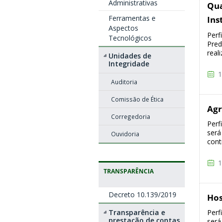
Administrativas
Qua
Ferramentas e
Ins
Aspectos
Perf
Tecnológicos
Pred
real
Unidades de
Integridade
1
Auditoria
Comissão de Ética
Agr
Corregedoria
Perf
será 
Ouvidoria
cont
1
TRANSPARÊNCIA
Decreto 10.139/2019
Ho
Transparência e
Perf
prestação de contas
será