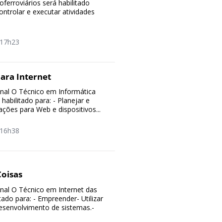
ferroviários será habilitado
controlar e executar atividades
17h23
ara Internet
ional O Técnico em Informática
 habilitado para: - Planejar e
ções para Web e dispositivos...
16h38
Coisas
ional O Técnico em Internet das
tado para: - Empreender- Utilizar
esenvolvimento de sistemas.-