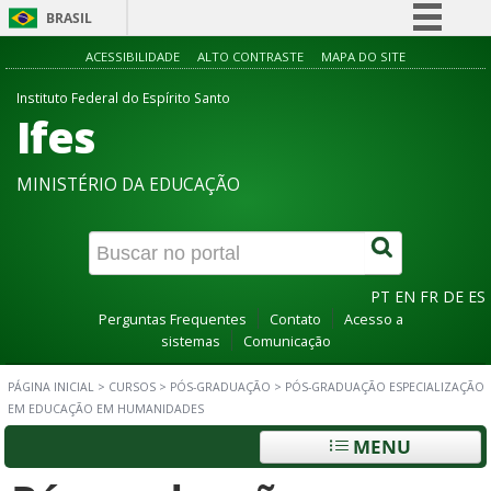
BRASIL
Simplifique!
ACESSIBILIDADE
ALTO CONTRASTE
MAPA DO SITE
Comunica BR
Instituto Federal do Espírito Santo
Ifes
Participe
Acesso à informação
MINISTÉRIO DA EDUCAÇÃO
Legislação
Canais
PT
EN
FR
DE
ES
Perguntas Frequentes
Contato
Acesso a
sistemas
Comunicação
PÁGINA INICIAL
>
CURSOS
>
PÓS-GRADUAÇÃO
>
PÓS-GRADUAÇÃO ESPECIALIZAÇÃO
EM EDUCAÇÃO EM HUMANIDADES
MENU