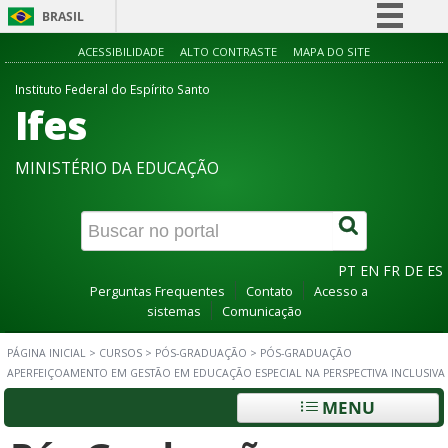
BRASIL
Simplifique!
ACESSIBILIDADE
ALTO CONTRASTE
MAPA DO SITE
Comunica BR
Instituto Federal do Espírito Santo
Ifes
Participe
Acesso à informação
MINISTÉRIO DA EDUCAÇÃO
Legislação
Canais
PT
EN
FR
DE
ES
Perguntas Frequentes
Contato
Acesso a
sistemas
Comunicação
PÁGINA INICIAL
>
CURSOS
>
PÓS-GRADUAÇÃO
>
PÓS-GRADUAÇÃO
APERFEIÇOAMENTO EM GESTÃO EM EDUCAÇÃO ESPECIAL NA PERSPECTIVA INCLUSIVA
MENU