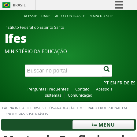
BRASIL
Simplifique!
ACESSIBILIDADE
ALTO CONTRASTE
MAPA DO SITE
Comunica BR
Instituto Federal do Espírito Santo
Ifes
Participe
Acesso à informação
MINISTÉRIO DA EDUCAÇÃO
Legislação
Canais
PT
EN
FR
DE
ES
Perguntas Frequentes
Contato
Acesso a
sistemas
Comunicação
PÁGINA INICIAL
>
CURSOS
>
PÓS-GRADUAÇÃO
>
MESTRADO PROFISSIONAL EM
TECNOLOGIAS SUSTENTÁVEIS
MENU