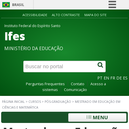
BRASIL
Simplifique!
ACESSIBILIDADE
ALTO CONTRASTE
MAPA DO SITE
Comunica BR
Instituto Federal do Espírito Santo
Ifes
Participe
Acesso à informação
MINISTÉRIO DA EDUCAÇÃO
Legislação
Canais
PT
EN
FR
DE
ES
Perguntas Frequentes
Contato
Acesso a
sistemas
Comunicação
PÁGINA INICIAL
>
CURSOS
>
PÓS-GRADUAÇÃO
>
MESTRADO EM EDUCAÇÃO EM
CIÊNCIAS E MATEMÁTICA
MENU