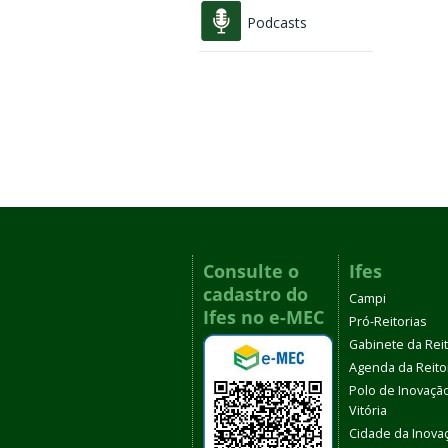
Podcasts
Consulte o
Ifes
cadastro do
Campi
Ifes no e-MEC
Pró-Reitorias
Gabinete da Rei
Agenda da Reito
Polo de Inovaçã
Vitória
Cidade da Inova