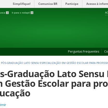
Simplifique!
Comunica BR
Participe
Acesso à infor
AC
 busca
3
Ir para o rodapé
4
Perguntas Frequentes
Co
>
PÓS-GRADUAÇÃO LATO SENSU ESPECIALIZAÇÃO EM GESTÃO ESCOLAR PARA PROFISS
s-Graduação Lato Sensu 
 Gestão Escolar para pro
ucação
imir