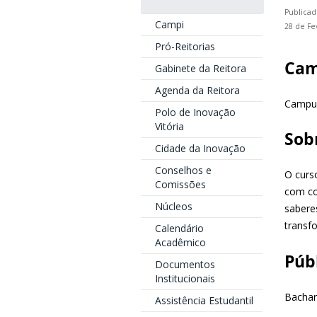
Publicad
Campi
28 de Fe
Pró-Reitorias
Ca
Gabinete da Reitora
Agenda da Reitora
Campus
Polo de Inovação
Vitória
Sob
Cidade da Inovação
Conselhos e
O curs
Comissões
com co
Núcleos
sabere
transf
Calendário
Acadêmico
Púb
Documentos
Institucionais
Bachar
Assistência Estudantil