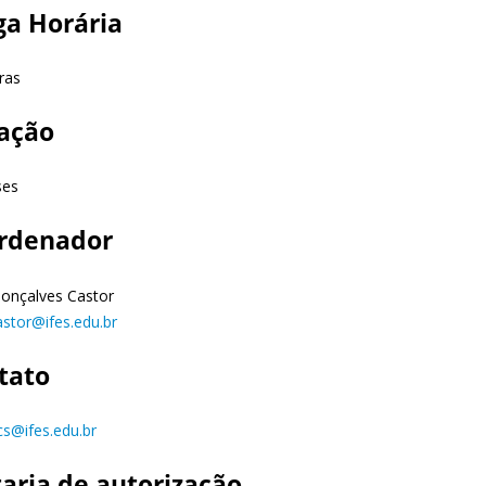
ga Horária
ras
ação
ses
rdenador
Gonçalves Castor
astor@ifes.edu.br
tato
cs@ifes.edu.br
taria de autorização