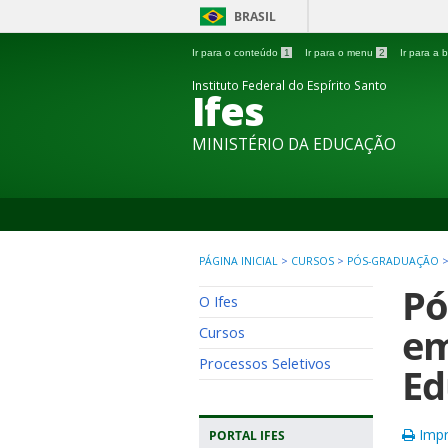
BRASIL
Ir para o conteúdo
1
Ir para o menu
2
Ir para a
Instituto Federal do Espírito Santo
Ifes
MINISTÉRIO DA EDUCAÇÃO
PÁGINA INICIAL
>
CURSOS
>
PÓS-GRADUAÇÃO
Pó
O Ifes
em
Cursos
Processos Seletivos
Ed
Impr
PORTAL IFES