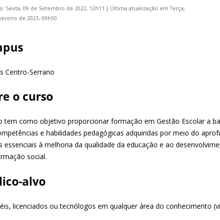
o: Sexta, 09 de Setembro de 2022, 12h11
|
Última atualização em Terça,
vereiro de 2023, 09h50
mpus
 Centro-Serrano
re o curso
o tem como objetivo proporcionar formação em Gestão Escolar a bac
mpetências e habilidades pedagógicas adquiridas por meio do aprof
s essenciais à melhoria da qualidade da educação e ao desenvolvi
ormação social.
lico-alvo
éis, licenciados ou tecnólogos em qualquer área do conhecimento (v