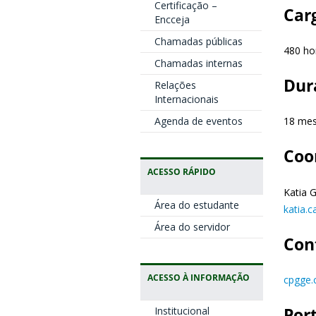
Certificação –
Car
Encceja
Chamadas públicas
480 ho
Chamadas internas
Dur
Relações
Internacionais
Agenda de eventos
18 me
Coo
ACESSO RÁPIDO
Katia 
Área do estudante
katia.c
Área do servidor
Con
ACESSO À INFORMAÇÃO
cpgge.
Por
Institucional