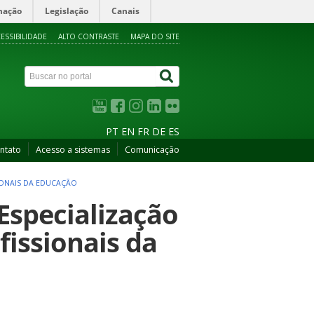
mação
Legislação
Canais
ESSIBILIDADE
ALTO CONTRASTE
MAPA DO SITE
PT
EN
FR
DE
ES
ntato
Acesso a sistemas
Comunicação
IONAIS DA EDUCAÇÃO
Especialização
fissionais da