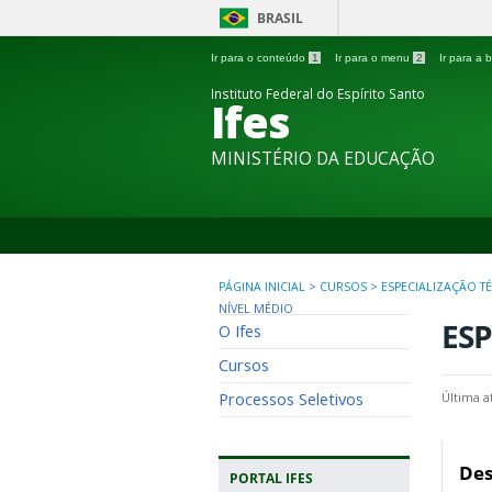
BRASIL
Ir para o conteúdo
1
Ir para o menu
2
Ir para a
Instituto Federal do Espírito Santo
Ifes
MINISTÉRIO DA EDUCAÇÃO
PÁGINA INICIAL
>
CURSOS
>
ESPECIALIZAÇÃO T
NÍVEL MÉDIO
ESP
O Ifes
Cursos
Processos Seletivos
Última a
Des
PORTAL IFES