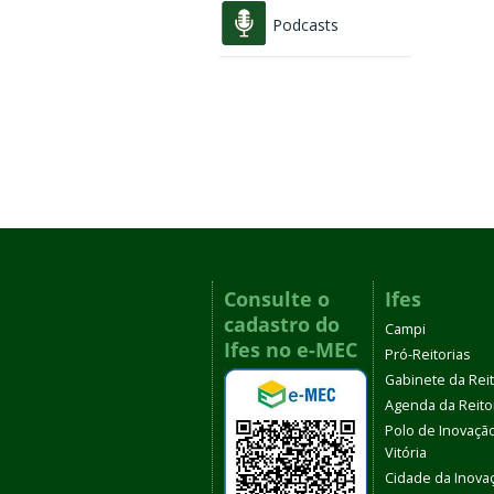
Podcasts
Consulte o
Ifes
cadastro do
Campi
Ifes no e-MEC
Pró-Reitorias
Gabinete da Rei
Agenda da Reito
Polo de Inovaçã
Vitória
Cidade da Inova