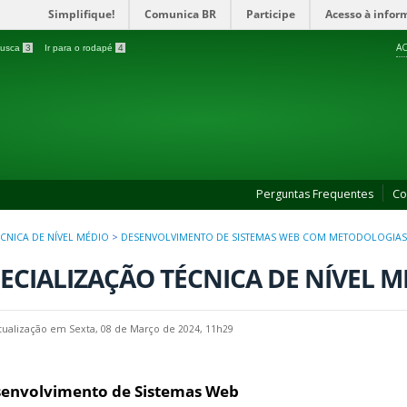
Simplifique!
Comunica BR
Participe
Acesso à infor
AC
 busca
3
Ir para o rodapé
4
Perguntas Frequentes
Co
ÉCNICA DE NÍVEL MÉDIO
>
DESENVOLVIMENTO DE SISTEMAS WEB COM METODOLOGIAS
ECIALIZAÇÃO TÉCNICA DE NÍVEL M
tualização em Sexta, 08 de Março de 2024, 11h29
envolvimento de Sistemas Web