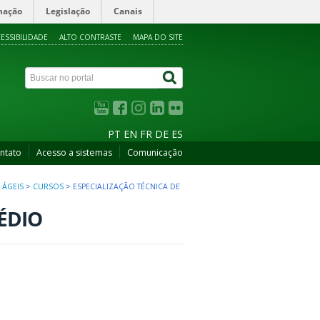
mação
Legislação
Canais
ESSIBILIDADE
ALTO CONTRASTE
MAPA DO SITE
PT
EN
FR
DE
ES
ntato
Acesso a sistemas
Comunicação
 ÁGEIS
>
CURSOS
>
ESPECIALIZAÇÃO TÉCNICA DE
ÉDIO