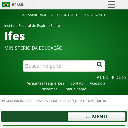
BRASIL
Simplifique!
ACESSIBILIDADE
ALTO CONTRASTE
MAPA DO SITE
Comunica BR
Instituto Federal do Espírito Santo
Ifes
Participe
Acesso à informação
MINISTÉRIO DA EDUCAÇÃO
Legislação
Canais
PT
EN
FR
DE
ES
Perguntas Frequentes
Contato
Acesso a
sistemas
Comunicação
PÁGINA INICIAL
>
CURSOS
>
ESPECIALIZAÇÃO TÉCNICA DE NÍVEL MÉDIO
MENU