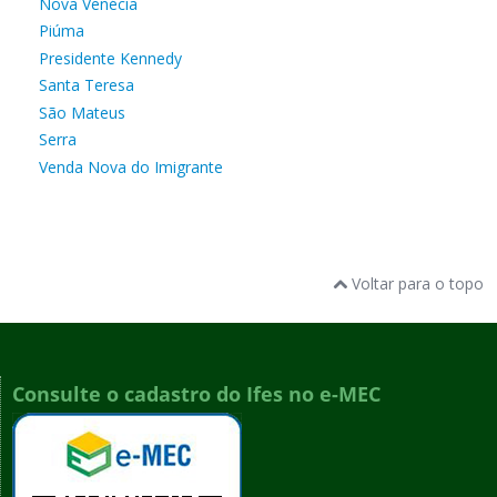
Nova Venécia
Piúma
Presidente Kennedy
Santa Teresa
São Mateus
Serra
Venda Nova do Imigrante
Voltar para o topo
Consulte o cadastro do Ifes no e-MEC