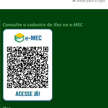
Voltar para o topo
Consulte o cadastro do Ifes no e-MEC