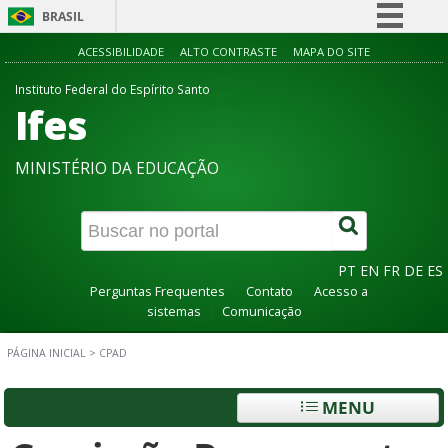
BRASIL
Simplifique!
ACESSIBILIDADE
ALTO CONTRASTE
MAPA DO SITE
Comunica BR
Instituto Federal do Espírito Santo
Ifes
Participe
Acesso à informação
MINISTÉRIO DA EDUCAÇÃO
Legislação
Canais
PT
EN
FR
DE
ES
Perguntas Frequentes
Contato
Acesso a
sistemas
Comunicação
PÁGINA INICIAL
>
CPAD
MENU