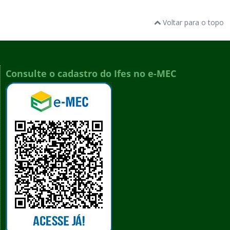
Voltar para o topo
Consulte o cadastro do Ifes no e-MEC