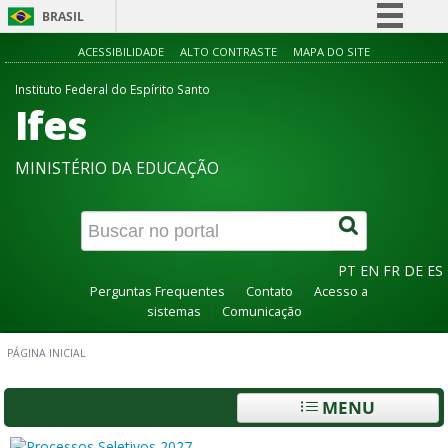
BRASIL
Simplifique!
ACESSIBILIDADE
ALTO CONTRASTE
MAPA DO SITE
Comunica BR
Instituto Federal do Espírito Santo
Ifes
Participe
Acesso à informação
MINISTÉRIO DA EDUCAÇÃO
Legislação
Canais
PT
EN
FR
DE
ES
Perguntas Frequentes
Contato
Acesso a
sistemas
Comunicação
PÁGINA INICIAL
MENU