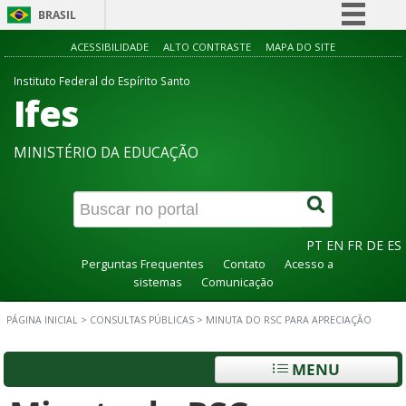
BRASIL
Simplifique!
ACESSIBILIDADE
ALTO CONTRASTE
MAPA DO SITE
Comunica BR
Instituto Federal do Espírito Santo
Ifes
Participe
Acesso à informação
MINISTÉRIO DA EDUCAÇÃO
Legislação
Canais
PT
EN
FR
DE
ES
Perguntas Frequentes
Contato
Acesso a
sistemas
Comunicação
PÁGINA INICIAL
>
CONSULTAS PÚBLICAS
>
MINUTA DO RSC PARA APRECIAÇÃO
MENU