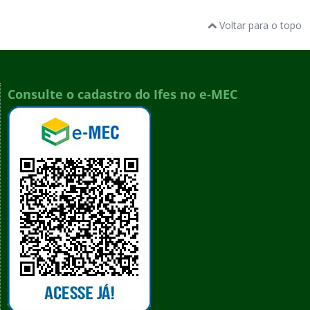
Voltar para o topo
Consulte o cadastro do Ifes no e-MEC