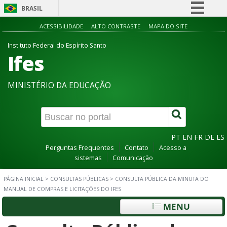
BRASIL
Simplifique!
ACESSIBILIDADE
ALTO CONTRASTE
MAPA DO SITE
Comunica BR
Instituto Federal do Espírito Santo
Ifes
Participe
Acesso à informação
MINISTÉRIO DA EDUCAÇÃO
Legislação
Canais
PT
EN
FR
DE
ES
Perguntas Frequentes
Contato
Acesso a
sistemas
Comunicação
PÁGINA INICIAL
>
CONSULTAS PÚBLICAS
>
CONSULTA PÚBLICA DA MINUTA DO
MANUAL DE COMPRAS E LICITAÇÕES DO IFES
MENU