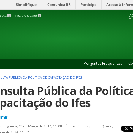
Simplifique!
Comunica BR
Participe
Acesso à infor
AC
 busca
3
Ir para o rodapé
4
Perguntas Frequentes
Co
ULTA PÚBLICA DA POLÍTICA DE CAPACITAÇÃO DO IFES
nsulta Pública da Polític
pacitação do Ifes
imir
o: Segunda, 13 de Março de 2017, 11h08
|
Última atualização em Quarta,
nho de 2024, 16h52