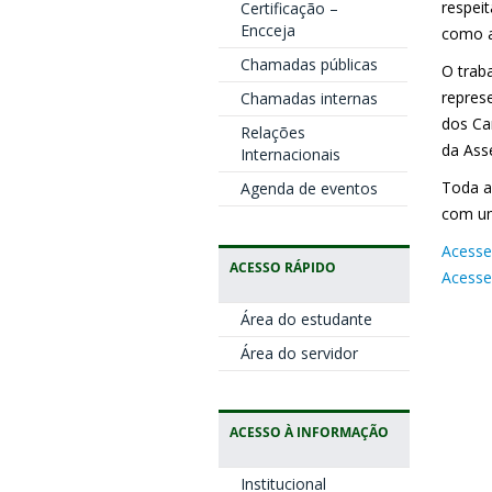
respei
Certificação –
Encceja
como a
Chamadas públicas
O trab
repres
Chamadas internas
dos Ca
Relações
da Ass
Internacionais
Toda a
Agenda de eventos
com um
Acesse 
ACESSO RÁPIDO
Acesse
Área do estudante
Área do servidor
ACESSO À INFORMAÇÃO
Institucional