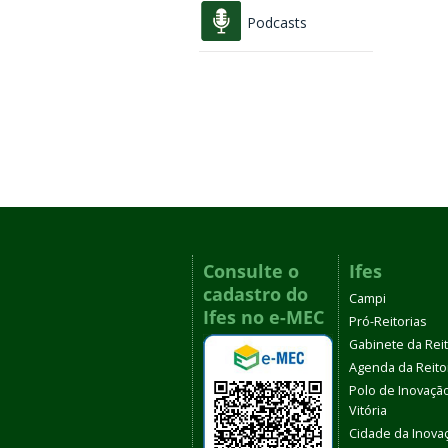
Podcasts
Consulte o
Ifes
cadastro do
Campi
Ifes no e-MEC
Pró-Reitorias
Gabinete da Rei
Agenda da Reito
Polo de Inovaçã
Vitória
Cidade da Inova