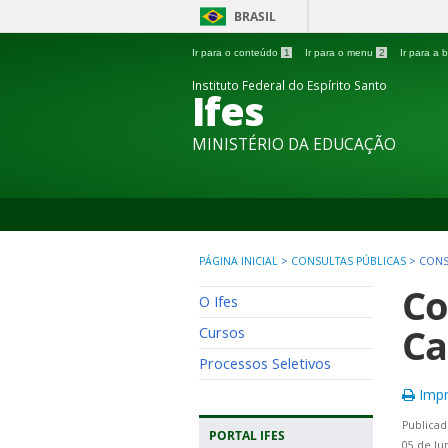
BRASIL
Ir para o conteúdo
1
Ir para o menu
2
Ir para a
Instituto Federal do Espírito Santo
Ifes
MINISTÉRIO DA EDUCAÇÃO
PÁGINA INICIAL
>
CONSULTAS PÚBLICAS
>
CONS
Co
O Ifes
Ca
Cursos
Processos Seletivos
Impr
Publicad
PORTAL IFES
05 de Ju