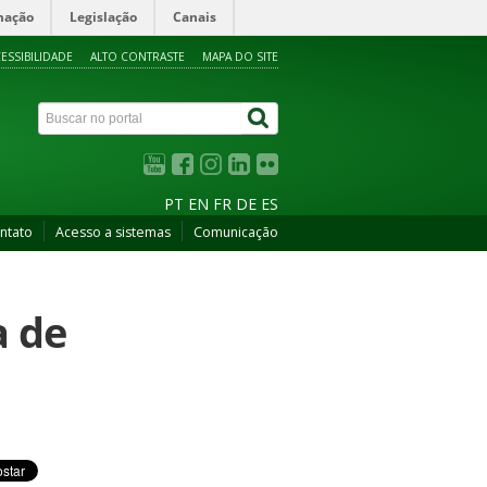
mação
Legislação
Canais
ESSIBILIDADE
ALTO CONTRASTE
MAPA DO SITE
PT
EN
FR
DE
ES
ntato
Acesso a sistemas
Comunicação
a de