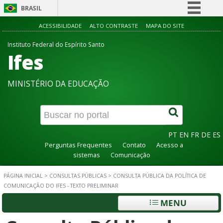
BRASIL
Simplifique!
ACESSIBILIDADE
ALTO CONTRASTE
MAPA DO SITE
Comunica BR
Instituto Federal do Espírito Santo
Ifes
Participe
Acesso à informação
MINISTÉRIO DA EDUCAÇÃO
Legislação
Canais
PT
EN
FR
DE
ES
Perguntas Frequentes
Contato
Acesso a
sistemas
Comunicação
PÁGINA INICIAL
>
CONSULTAS PÚBLICAS
>
CONSULTA PÚBLICA DA POLÍTICA DE
COMUNICAÇÃO DO IFES - TEXTO PRELIMINAR
MENU