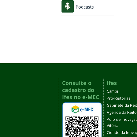
Podcasts
Consulte o
Ifes
cadastro do
Campi
Ifes no e-MEC
Pró-Reitorias
Gabinete da Rei
Agenda da Reito
Polo de Inovaçã
Vitória
Cidade da Inova