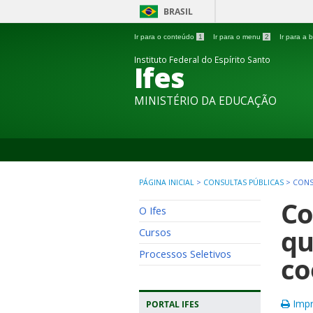
BRASIL
Ir para o conteúdo
1
Ir para o menu
2
Ir para a
Instituto Federal do Espírito Santo
Ifes
MINISTÉRIO DA EDUCAÇÃO
PÁGINA INICIAL
>
CONSULTAS PÚBLICAS
>
CONS
Co
O Ifes
qu
Cursos
Processos Seletivos
co
Impr
PORTAL IFES