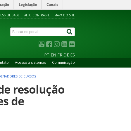
mação
Legislação
Canais
ESSIBILIDADE
ALTO CONTRASTE
MAPA DO SITE
PT
EN
FR
DE
ES
ntato
Acesso a sistemas
Comunicação
RDENADORES DE CURSOS
de resolução
es de