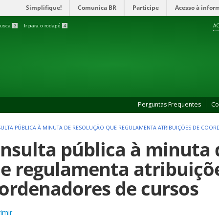
Simplifique!
Comunica BR
Participe
Acesso à infor
AC
 busca
3
Ir para o rodapé
4
Perguntas Frequentes
Co
ULTA PÚBLICA À MINUTA DE RESOLUÇÃO QUE REGULAMENTA ATRIBUIÇÕES DE COO
nsulta pública à minuta 
e regulamenta atribuiçõ
ordenadores de cursos
imir