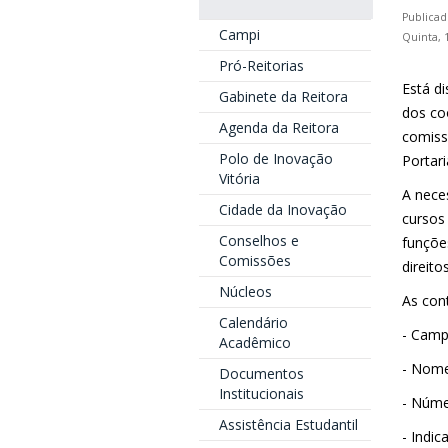
Publicad
Campi
Quinta, 
Pró-Reitorias
Está d
Gabinete da Reitora
dos co
Agenda da Reitora
comiss
Polo de Inovação
Portari
Vitória
A nece
Cidade da Inovação
cursos
Conselhos e
funçõe
Comissões
direit
Núcleos
As con
Calendário
- Camp
Acadêmico
- Nom
Documentos
Institucionais
- Núme
Assistência Estudantil
- Indic