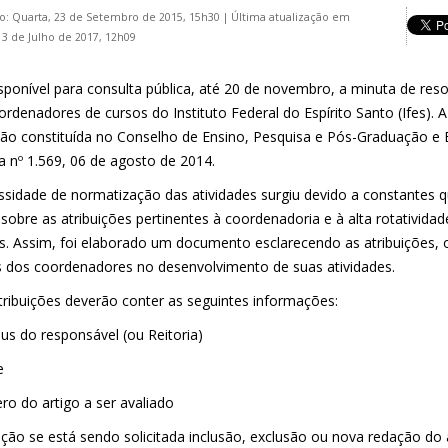
o: Quarta, 23 de Setembro de 2015, 15h30
|
Última atualização em
13 de Julho de 2017, 12h09
isponível para consulta pública, até 20 de novembro, a minuta de res
ordenadores de cursos do Instituto Federal do Espírito Santo (Ifes). 
ão constituída no Conselho de Ensino, Pesquisa e Pós-Graduação e
a nº 1.569, 06 de agosto de 2014.
ssidade de normatização das atividades surgiu devido a constantes
 sobre as atribuições pertinentes à coordenadoria e à alta rotativid
s. Assim, foi elaborado um documento esclarecendo as atribuições, o
os dos coordenadores no desenvolvimento de suas atividades.
tribuições deverão conter as seguintes informações:
us do responsável (ou Reitoria)
e
ro do artigo a ser avaliado
ação se está sendo solicitada inclusão, exclusão ou nova redação do 