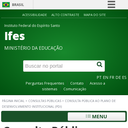
BRASIL
Simplifique!
ACESSIBILIDADE
ALTO CONTRASTE
MAPA DO SITE
Comunica BR
Instituto Federal do Espírito Santo
Ifes
Participe
Acesso à informação
MINISTÉRIO DA EDUCAÇÃO
Legislação
Canais
PT
EN
FR
DE
ES
Perguntas Frequentes
Contato
Acesso a
sistemas
Comunicação
PÁGINA INICIAL
>
CONSULTAS PÚBLICAS
>
CONSULTA PÚBLICA AO PLANO DE
DESENVOLVIMENTO INSTITUCIONAL (PDI)
MENU