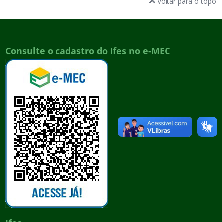
Voltar para o topo
Consulte o cadastro do Ifes no e-MEC