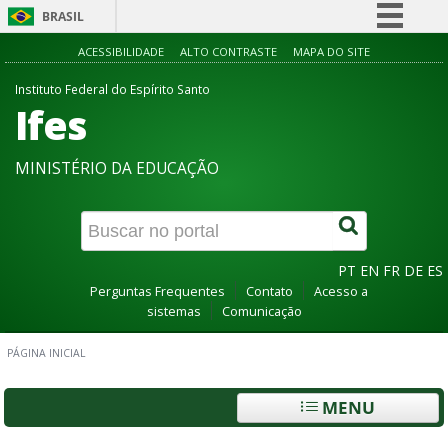
BRASIL
Simplifique!
ACESSIBILIDADE
ALTO CONTRASTE
MAPA DO SITE
Comunica BR
Instituto Federal do Espírito Santo
Ifes
Participe
Acesso à informação
MINISTÉRIO DA EDUCAÇÃO
Legislação
Canais
PT
EN
FR
DE
ES
Perguntas Frequentes
Contato
Acesso a
sistemas
Comunicação
PÁGINA INICIAL
MENU