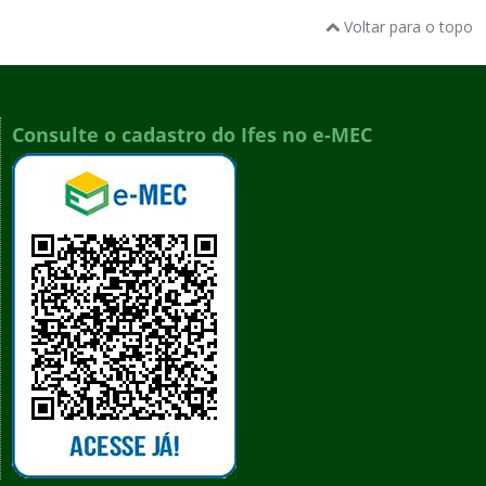
Voltar para o topo
Consulte o cadastro do Ifes no e-MEC