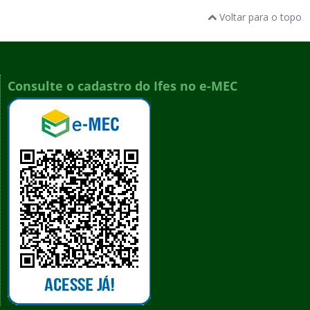
Voltar para o topo
Consulte o cadastro do Ifes no e-MEC