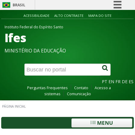
BRASIL
Simplifique!
ACESSIBILIDADE
ALTO CONTRASTE
MAPA DO SITE
Comunica BR
Instituto Federal do Espírito Santo
Ifes
Participe
Acesso à informação
MINISTÉRIO DA EDUCAÇÃO
Legislação
Canais
PT
EN
FR
DE
ES
Perguntas Frequentes
Contato
Acesso a
sistemas
Comunicação
PÁGINA INICIAL
MENU