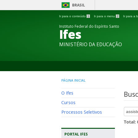
BRASIL
Ir para o conteúdo
1
Ir para o menu
2
Ir para a
Instituto Federal do Espírito Santo
Ifes
MINISTÉRIO DA EDUCAÇÃO
PÁGINA INICIAL
O Ifes
Busc
Cursos
Processos Seletivos
Total:
PORTAL IFES