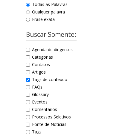
Todas as Palavras
Qualquer palavra
Frase exata
Buscar Somente:
Agenda de dirigentes
Categorias
Contatos
Artigos
Tags de conteúdo
FAQs
Glossary
Eventos
Comentários
Processos Seletivos
Fonte de Notícias
Tags