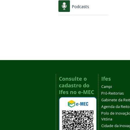
Podcasts
Consulte o
Ifes
cadastro do
Campi
Ifes no e-MEC
Pró-Reitorias
Gabinete da Rei
Agenda da Reito
Polo de Inovaçã
Vitória
Cidade da Inova