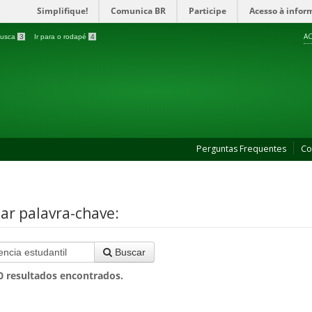
Simplifique!
Comunica BR
Participe
Acesso à infor
AC
 busca
3
Ir para o rodapé
4
Perguntas Frequentes
Co
ar palavra-chave:
Buscar
0
resultados encontrados.