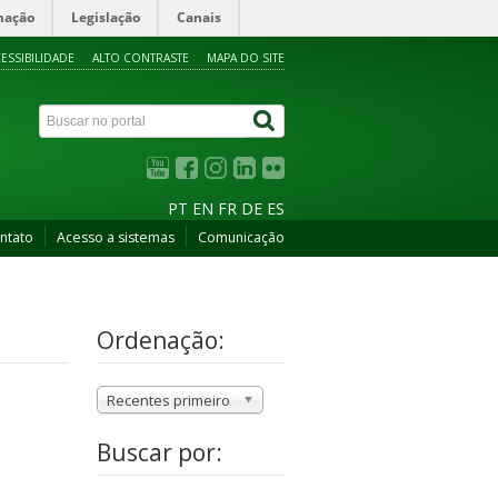
mação
Legislação
Canais
ESSIBILIDADE
ALTO CONTRASTE
MAPA DO SITE
PT
EN
FR
DE
ES
ntato
Acesso a sistemas
Comunicação
Ordenação:
Recentes primeiro
Buscar por: