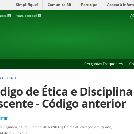
Simplifique!
Comunica BR
Participe
Acesso à infor
AC
 busca
3
Ir para o rodapé
4
Perguntas Frequentes
Co
A DISCENTE
digo de Ética e Disciplin
scente - Código anterior
imir
o: Segunda, 11 de Julho de 2016, 09h38
|
Última atualização em Quarta,
ril de 2026, 17h37