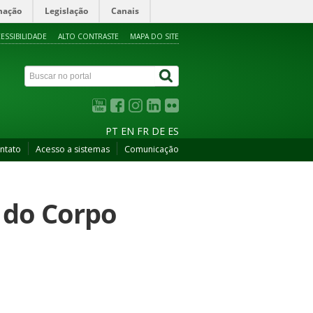
mação
Legislação
Canais
ESSIBILIDADE
ALTO CONTRASTE
MAPA DO SITE
PT
EN
FR
DE
ES
ntato
Acesso a sistemas
Comunicação
a do Corpo