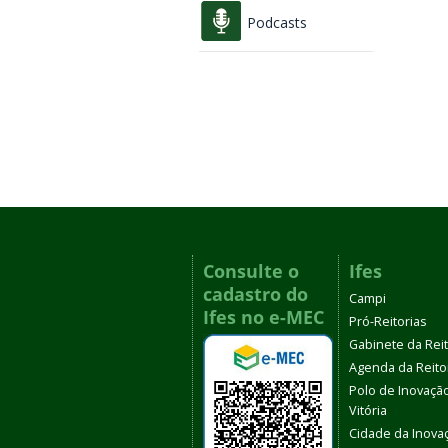
Podcasts
Consulte o
Ifes
cadastro do
Campi
Ifes no e-MEC
Pró-Reitorias
Gabinete da Rei
Agenda da Reito
Polo de Inovaçã
Vitória
Cidade da Inova