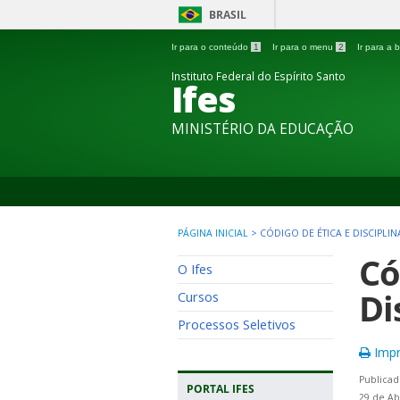
BRASIL
Ir para o conteúdo
1
Ir para o menu
2
Ir para a
Instituto Federal do Espírito Santo
Ifes
MINISTÉRIO DA EDUCAÇÃO
PÁGINA INICIAL
>
CÓDIGO DE ÉTICA E DISCIPLIN
Có
O Ifes
Di
Cursos
Processos Seletivos
Impr
Publicad
PORTAL IFES
29 de Ab