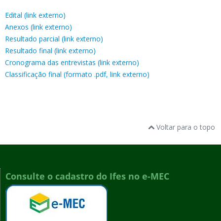
Edital (link externo)
Anexos (link externo)
Resultado parcial (link externo)
Resultado final (link externo)
Cronograma das entrevistas (link externo)
Classificação final (formato .pdf, link externo)
Voltar para o topo
Consulte o cadastro do Ifes no e-MEC