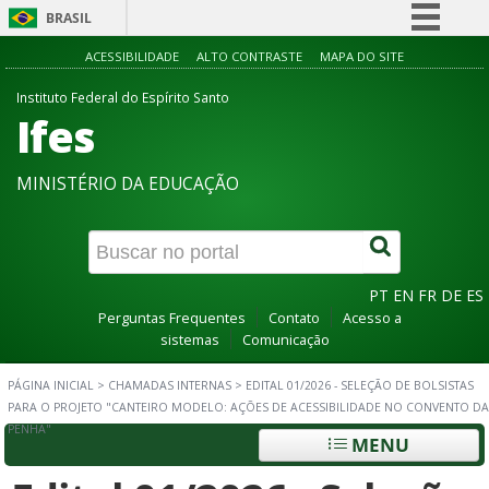
BRASIL
Simplifique!
ACESSIBILIDADE
ALTO CONTRASTE
MAPA DO SITE
Comunica BR
Instituto Federal do Espírito Santo
Ifes
Participe
Acesso à informação
MINISTÉRIO DA EDUCAÇÃO
Legislação
Canais
PT
EN
FR
DE
ES
Perguntas Frequentes
Contato
Acesso a
sistemas
Comunicação
PÁGINA INICIAL
>
CHAMADAS INTERNAS
>
EDITAL 01/2026 - SELEÇÃO DE BOLSISTAS
PARA O PROJETO "CANTEIRO MODELO: AÇÕES DE ACESSIBILIDADE NO CONVENTO DA
PENHA"
MENU