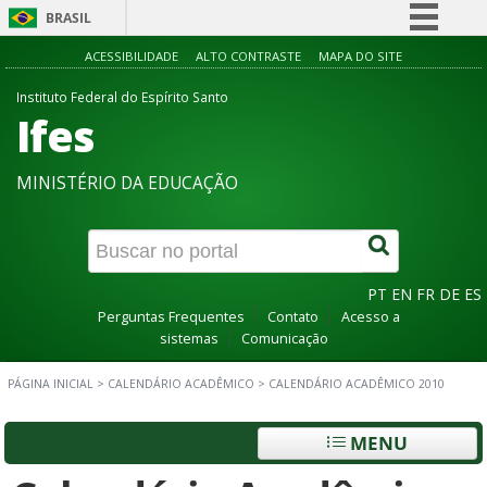
BRASIL
Simplifique!
ACESSIBILIDADE
ALTO CONTRASTE
MAPA DO SITE
Comunica BR
Instituto Federal do Espírito Santo
Ifes
Participe
Acesso à informação
MINISTÉRIO DA EDUCAÇÃO
Legislação
Canais
PT
EN
FR
DE
ES
Perguntas Frequentes
Contato
Acesso a
sistemas
Comunicação
PÁGINA INICIAL
>
CALENDÁRIO ACADÊMICO
>
CALENDÁRIO ACADÊMICO 2010
MENU